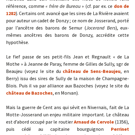
référence, comme
« frère de Bureau
» (cf. par ex. ce
don de
1282
). Certains ont avancé que les sires de La Rivière avaient
pour auteur un cadet de Donzy ; ce nom de Josserand, porté
par l’ancêtre des barons de Semur (
Jocerand Bers
), eux-
mêmes ancêtres des barons de Donzy, accrédite cette
hypothèse.
Le fief passe de ses petit-fils Jean et Regnault « de La
Mothe » à Jeanne de Paray, femme de Gilles de Sully, sgr de
Beaujeu (voyez le site du
château de Sens-Beaujeu
, en
Berry) issu des sires de Sully de la maison de Champagne-
Blois. Puis il va par alliance aux Bazoches (voyez le site du
château de Bazoches
, en Morvan).
Mais la guerre de Cent ans qui sévit en Nivernais, fait de La
Motte-Josserand un enjeu militaire important. Le château
est d’abord occupé par le routier
Arnaud de Cervole
(1356),
puis cédé au capitaine bourguignon
Perrinet