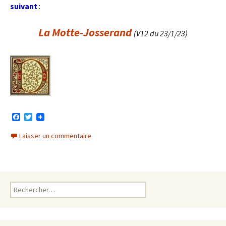
suivant
:
La Motte-Josserand
(V12 du 23/1/23)
F
T
a
w
c
i
Laisser un commentaire
e
t
b
t
o
e
o
r
k
Rechercher :