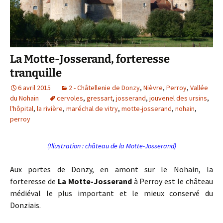
La Motte-Josserand, forteresse
tranquille
6 avril 2015
2 - Châtellenie de Donzy
,
Nièvre
,
Perroy
,
Vallée
du Nohain
cervoles
,
gressart
,
josserand
,
jouvenel des ursins
,
l'hôpital
,
la rivière
,
maréchal de vitry
,
motte-josserand
,
nohain
,
perroy
(Illustration : château de la Motte-Josserand)
Aux portes de Donzy, en amont sur le Nohain, la
forteresse de
La Motte-Josserand
à Perroy est le château
médiéval le plus important et le mieux conservé du
Donziais.