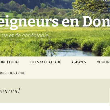
seigneurs en Don
ocale et de généalogie
DRE FEODAL
FIEFS et CHATEAUX
ABBAYES
MOULIN
ronnie de Donzy
BIBLIOGRAPHIE
Par ordre alphabétique…
Saint-Aignan-sur-Cher
êché d’Auxerre
Par châtellenies…
Le Perche-Gouët
Châtellenies d’origi
sserand
mté-duché de Nevers
Châtellenies adjoin
nds fiefs voisins
Baronnie de Toucy
Châtellenie de
(Saint-Fargeau, Puisaye)
Châteauneuf-Val-d