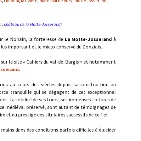
s
,
l'hôpital
,
la rivière
,
maréchal de vitry
,
motte-josserand
,
on : château de la Motte-Josserand)
r le Nohain, la forteresse de
La Motte-Josserand
à
plus important et le mieux conservé du Donziais.
e sur le site « Cahiers du Val-de-Bargis » et notamment
osserand
.
ons au cours des siècles depuis sa construction au
orce tranquille qui se dégagent de cet exceptionnel
. La solidité de ses tours, ses immenses toitures de
space médiéval préservé, sont autant de témoignages de
e et du prestige des titulaires successifs de ce fief.
mains dans des conditions parfois difficiles à élucider