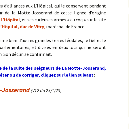
eu d’alliances aux L’Hôpital, qui le conservent pendant
ur de la Motte-Josserand de cette lignée d’origine
 l’Hôpital
, et ses curieuses armes « au coq » sur le site
’Hôpital, duc de Vitry
,
maréchal de France.
mme bien d’autres grandes terres féodales, le fief et le
arlementaires, et divisés en deux lots qui ne seront
on. Son déclin se confirmait.
e de la suite des seigneurs de La Motte-Josserand,
ter ou de corriger, cliquez sur le lien suivant
:
e-Josserand
(V12 du 23/1/23)