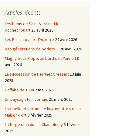
Châtellenie d’Etais
Articles récents
Châtellenie de Chatel-
-
Censoir
Châtellenies de Corvol et
Les bleus de Saint-Verain et les
Billy
Rochechouart
25 avril 2026
s du
Les Baillis royaux d’Auxerre
24 avril 2026
Des générations de potiers…
20 avril 2026
Magny et La Rippe, au bord de l’Yonne
18
avril 2026
La succession de Perrinet Gressart
13 juin
2025
L’affaire de 1308
2 mai 2025
Un paysagiste nivernais
21 mars 2025
La « belle et vertueuse huguenotte » de la
Maison-Fort
9 février 2025
La forge d’un duc, à Champlemy
3 février
2025