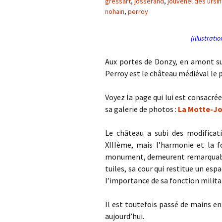
gressart
,
josserand
,
jouvenel des ursin
nohain
,
perroy
(Illustrati
Aux portes de Donzy, en amont su
Perroy est le château médiéval le 
Voyez la page qui lui est consacré
sa galerie de photos :
La Motte-J
Le château a subi des modificati
XIIIème, mais l’harmonie et la f
monument, demeurent remarquables
tuiles, sa cour qui restitue un e
l’importance de sa fonction militair
Il est toutefois passé de mains en 
aujourd’hui.