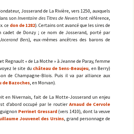
ondateur, Josserand de La Rivière, vers 1250, auxquels
 dans son
Inventaire des Titres de Nevers
font référence,
ex. ce
don de 1282
). Certains ont avancé que les sires de
un cadet de Donzy ; ce nom de Josserand, porté par
Jocerand Bers
), eux-mêmes ancêtres des barons de
an et Regnault « de La Mothe » à Jeanne de Paray, femme
(voyez le site du
château de Sens-Beaujeu
, en Berry)
ison de Champagne-Blois. Puis il va par alliance aux
u de Bazoches
, en Morvan).
vit en Nivernais, fait de La Motte-Josserand un enjeu
est d’abord occupé par le routier
Arnaud de Cervole
urguignon
Perrinet Gressard
(vers 1410), dont la veuve
uillaume Jouvenel des Ursins
, grand personnage de