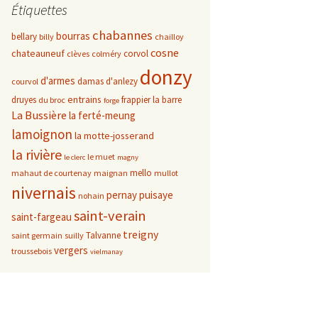
Étiquettes
chabannes
bourras
bellary
billy
chailloy
cosne
chateauneuf
corvol
clèves
colméry
donzy
d'armes
damas d'anlezy
courvol
entrains
druyes
frappier
la barre
du broc
forge
La Bussière
la ferté-meung
lamoignon
la motte-josserand
la rivière
le muet
le clerc
magny
mello
mahaut de courtenay
maignan
mullot
nivernais
pernay
puisaye
nohain
saint-verain
saint-fargeau
treigny
Talvanne
saint germain
suilly
vergers
troussebois
vielmanay