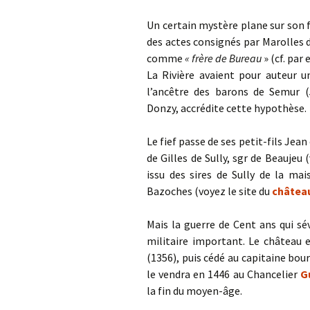
Un certain mystère plane sur son f
des actes consignés par Marolles
comme
« frère de Bureau
» (cf. par 
La Rivière avaient pour auteur 
l’ancêtre des barons de Semur (
Donzy, accrédite cette hypothèse.
Le fief passe de ses petit-fils Je
de Gilles de Sully, sgr de Beaujeu 
issu des sires de Sully de la ma
Bazoches (voyez le site du
châtea
Mais la guerre de Cent ans qui sé
militaire important. Le château 
(1356), puis cédé au capitaine bo
le vendra en 1446 au Chancelier
G
la fin du moyen-âge.