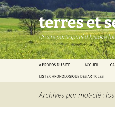
Aller
au
contenu
terres et 
Un site participatif d'histoire l
A PROPOS DU SITE…
ACCUEIL
CA
LISTE CHRONOLOGIQUE DES ARTICLES
Ba
Ev
Archives par mot-clé : jo
Co
Gra