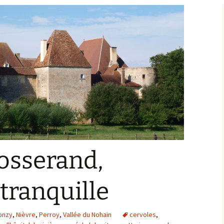
Bargis
Baronnie de Saint-Verain
Châtellenie de Saint
Verain
Comté d’Auxerre
Seigneuries voisine
Comté de Gien
Donziais
Seigneurie de Courtenay
Comté de Sancerre
osserand,
 tranquille
Donzy
,
Nièvre
,
Perroy
,
Vallée du Nohain
cervoles
,