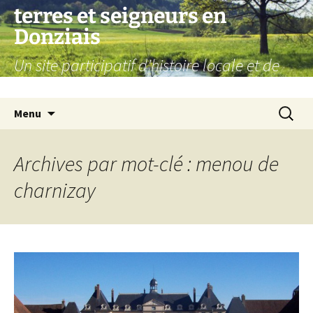
Aller
terres et seigneurs en
au
Donziais
contenu
Un site participatif d'histoire locale et de
généalogie
Recherc
Menu
Archives par mot-clé : menou de
charnizay