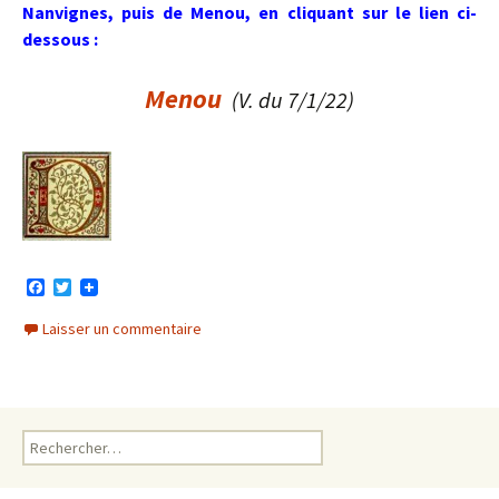
Nanvignes, puis de Menou, en cliquant sur le lien ci-
dessous :
Menou
(V. du 7/1/22)
F
T
a
w
c
i
Laisser un commentaire
e
t
b
t
o
e
o
r
k
Rechercher :