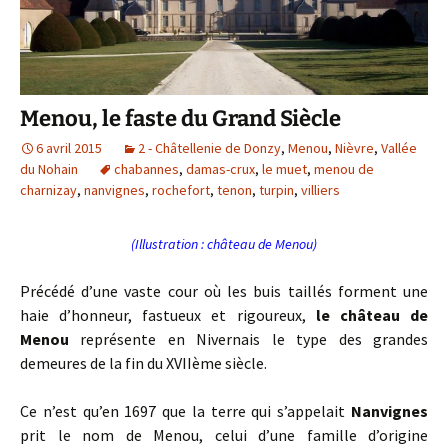
Menou, le faste du Grand Siècle
6 avril 2015
2 - Châtellenie de Donzy
,
Menou
,
Nièvre
,
Vallée
du Nohain
chabannes
,
damas-crux
,
le muet
,
menou de
charnizay
,
nanvignes
,
rochefort
,
tenon
,
turpin
,
villiers
(Illustration : château de Menou)
Précédé d’une vaste cour où les buis taillés forment une
haie d’honneur, fastueux et rigoureux,
le château de
Menou
représente en Nivernais le type des grandes
demeures de la fin du XVIIème siècle.
Ce n’est qu’en 1697 que la terre qui s’appelait
Nanvignes
prit le nom de Menou, celui d’une famille d’origine