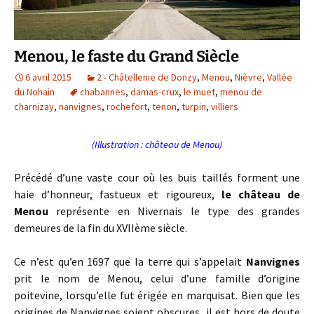
Menou, le faste du Grand Siècle
6 avril 2015
2 - Châtellenie de Donzy
,
Menou
,
Nièvre
,
Vallée
du Nohain
chabannes
,
damas-crux
,
le muet
,
menou de
charnizay
,
nanvignes
,
rochefort
,
tenon
,
turpin
,
villiers
(Illustration : château de Menou)
Précédé d’une vaste cour où les buis taillés forment une
haie d’honneur, fastueux et rigoureux,
le château de
Menou
représente en Nivernais le type des grandes
demeures de la fin du XVIIème siècle.
Ce n’est qu’en 1697 que la terre qui s’appelait
Nanvignes
prit le nom de Menou, celui d’une famille d’origine
poitevine, lorsqu’elle fut érigée en marquisat. Bien que les
origines de Nanvignes soient obscures, il est hors de doute