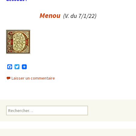
Menou
(V. du 7/1/22)
F
T
a
w
c
i
Laisser un commentaire
e
t
b
t
o
e
o
r
k
Rechercher :