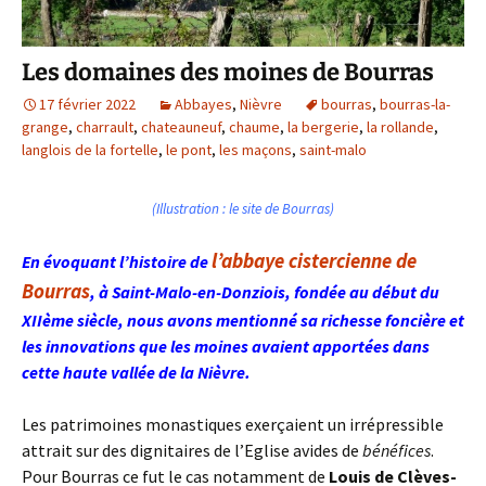
Les domaines des moines de Bourras
17 février 2022
Abbayes
,
Nièvre
bourras
,
bourras-la-
grange
,
charrault
,
chateauneuf
,
chaume
,
la bergerie
,
la rollande
,
langlois de la fortelle
,
le pont
,
les maçons
,
saint-malo
(Illustration : le site de Bourras)
l’abbaye cistercienne de
En évoquant l’histoire de
Bourras
, à Saint-Malo-en-Donziois, fondée au début du
XIIème siècle, nous avons mentionné sa richesse foncière et
les innovations que les moines avaient apportées dans
cette haute vallée de la Nièvre.
Les patrimoines monastiques exerçaient un irrépressible
attrait sur des dignitaires de l’Eglise avides de
bénéfices
.
Pour Bourras ce fut le cas notamment de
Louis de Clèves-