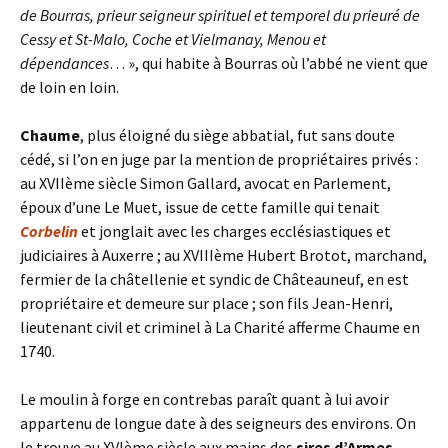
de Bourras, prieur seigneur spirituel et temporel du prieuré de
Cessy et St-Malo, Coche et Vielmanay, Menou et
dépendances
… », qui habite à Bourras où l’abbé ne vient que
de loin en loin.
Chaume
, plus éloigné du siège abbatial, fut sans doute
cédé, si l’on en juge par la mention de propriétaires privés :
au XVIIème siècle Simon Gallard, avocat en Parlement,
époux d’une Le Muet, issue de cette famille qui tenait
Corbelin
et jonglait avec les charges ecclésiastiques et
judiciaires à Auxerre ; au XVIIIème Hubert Brotot, marchand,
fermier de la châtellenie et syndic de Châteauneuf, en est
propriétaire et demeure sur place ; son fils Jean-Henri,
lieutenant civil et criminel à La Charité afferme Chaume en
1740.
Le moulin à forge en contrebas paraît quant à lui avoir
appartenu de longue date à des seigneurs des environs. On
le trouve au XVIème siècle aux mains des
sires d’Armes
,