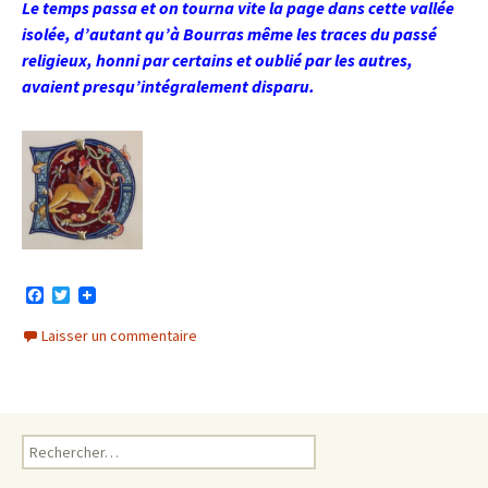
Le temps passa et on tourna vite la page dans cette vallée
isolée, d’autant qu’à Bourras même les traces du passé
religieux, honni par certains et oublié par les autres,
avaient presqu’intégralement disparu.
F
T
a
w
c
i
Laisser un commentaire
e
t
b
t
o
e
o
r
k
Rechercher :