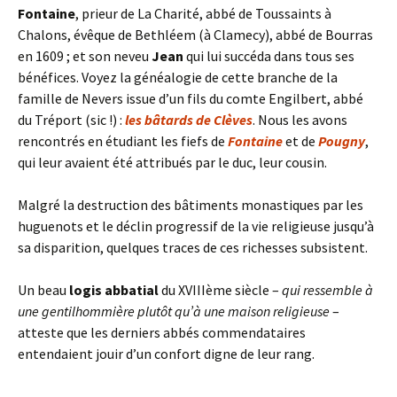
Fontaine
, prieur de La Charité, abbé de Toussaints à
Chalons, évêque de Bethléem (à Clamecy), abbé de Bourras
en 1609 ; et son neveu
Jean
qui lui succéda dans tous ses
bénéfices. Voyez la généalogie de cette branche de la
famille de Nevers issue d’un fils du comte Engilbert, abbé
du Tréport (sic !) :
les bâtards de Clèves
. Nous les avons
rencontrés en étudiant les fiefs de
Fontaine
et de
Pougny
,
qui leur avaient été attribués par le duc, leur cousin.
Malgré la destruction des bâtiments monastiques par les
huguenots et le déclin progressif de la vie religieuse jusqu’à
sa disparition, quelques traces de ces richesses subsistent.
Un beau
logis abbatial
du XVIIIème siècle –
qui ressemble à
une gentilhommière plutôt qu’à une maison religieuse
–
atteste que les derniers abbés commendataires
entendaient jouir d’un confort digne de leur rang.