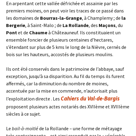
En arpentant cette vallée défrichée et assainie par les
premiers moines, on peut voir les traces de ce passé dans
les domaines de
Bourras-la-Grange
, à Champlemy ; de
la
Bergerie
, à Saint-Malo ; de
La Rollande
, des
Maçons
, du
Pont
et de
Chaume
à Châteauneuf. Ils constituaient un
ensemble foncier de plusieurs centaines d’hectares,
s’étendant sur plus de 5 kms le long de la Nièvre, cernés de
bois sur les hauteurs, accostés de plusieurs moulins.
Ils ont été conservés dans le patrimoine de l’abbaye, sauf
exception, jusqu’à sa disparition. Au fil du temps ils furent
affermés, car la diminution du nombre de moines,
accentuée par la mise en commende, n’autorisait plus
Cahiers du Val-de-Bargis
l’exploitation directe . Les
proposent plusieurs actes notariés des XVIIème et XVIIIème
siècles à ce sujet.
Le
bail-à-moitié
de la Rollande – une forme de métayage
très contraignante – est ainsi reconduit par le «
vénérable