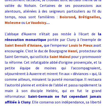
vallée du Nohain.
Certaines de ses possessions aux
alentours, aliénées à des seigneurs particuliers au fil du
temps, nous sont familières :
Boisrond
,
Brétignelles
,
Molesme
ou
Le Vaudoisy
…
L’abbaye d’Auxerre n’était pas restée à l’écart de
la
rénovation monastique
portée par Cluny à l’exemple de
Saint Benoît d’Aniane
,
que l’empereur
Louis le Pieux
avait
encouragée.
C’est le duc de Bourgogne
Henri
, protecteur de
Saint Germain, qui sollicita
Saint Maïeul
pour y promouvoir
la réforme. Cet infatigable abbé d’origine provençale, et la
petite équipe de moines qui l’accompagnaient,
séjournèrent à Auxerre et mirent fin aux « déviances » qui, là
comme ailleurs, minaient la pureté monastique. Il restaura
l’autorité pleine et entière de l’abbé et passa rapidement la
main à son disciple Heldric, qui en fut le grand
réformateur.
Saint-Germain ne fut cependant jamais
affiliée à Cluny
. Elle conserva son indépendance, sa liberté