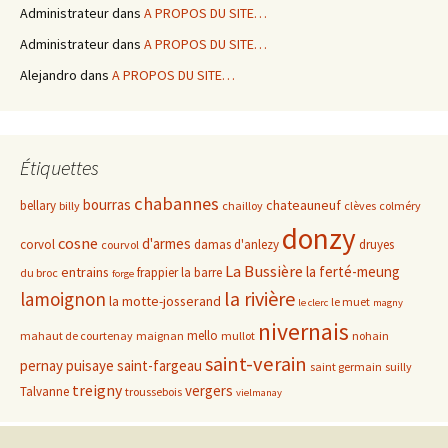
Administrateur
dans
A PROPOS DU SITE…
Administrateur
dans
A PROPOS DU SITE…
Alejandro
dans
A PROPOS DU SITE…
Étiquettes
chabannes
bourras
chateauneuf
bellary
billy
chailloy
clèves
colméry
donzy
cosne
d'armes
corvol
damas d'anlezy
druyes
courvol
La Bussière
la ferté-meung
entrains
frappier
la barre
du broc
forge
la rivière
lamoignon
la motte-josserand
le muet
le clerc
magny
nivernais
mello
mahaut de courtenay
maignan
mullot
nohain
saint-verain
pernay
puisaye
saint-fargeau
saint germain
suilly
treigny
vergers
Talvanne
troussebois
vielmanay