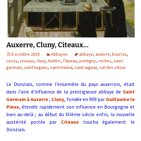
Auxerre, Cluny, Citeaux…
8 octobre 2018
Abbayes
abbaye
,
auxerre
,
bourras
,
cessy
,
ciseaux
,
cluny
,
heldric
,
l'épeau
,
pontigny
,
roches
,
saint
germain
,
saint hugues
,
saint maïeul
,
saint-aignan
,
val-des-choux
Le Donziais, comme l’ensemble du pays auxerrois, était
dans l’aire d’influence de la prestigieuse abbaye de
Saint
Germain à Auxerre
;
Cluny
, fondée en 909 par
Guillaume le
Pieux
, étendit rapidement son influence en Bourgogne et
bien au-delà ; au début du XIIème siècle enfin, la nouvelle
austérité portée par
Citeaux
toucha également le
Donziais.