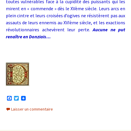
toutes vulnérables face à la cupidité des puissants qui les
mirent en « commende » dès le XVème siècle. Leurs arcs en
plein cintre et leurs croisées d’ogives ne résistèrent pas aux
assauts de leurs ennemis au XVIème siècle, et les exactions
révolutionnaires achevèrent leur perte.
Aucune ne put
renaître en Donziais…
F
T
a
w
c
i
Laisser un commentaire
e
t
b
t
o
e
o
r