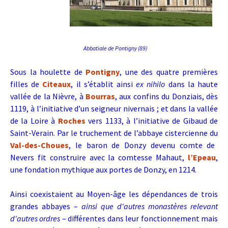
Abbatiale de Pontigny (89)
Sous la houlette de
Pontigny
, une des quatre premières
filles de
Citeaux
, il s’établit ainsi
ex nihilo
dans la haute
vallée de la Nièvre, à
Bourras
, aux confins du Donziais, dès
1119, à l’initiative d’un seigneur nivernais ; et dans la vallée
de la Loire à
Roches
vers 1133, à l’initiative de Gibaud de
Saint-Verain. Par le truchement de l’abbaye cistercienne du
Val-des-Choues
, le baron de Donzy devenu comte de
Nevers fit construire avec la comtesse Mahaut,
l’Epeau
,
une fondation mythique aux portes de Donzy, en 1214.
Ainsi coexistaient au Moyen-âge les dépendances de trois
grandes abbayes –
ainsi que d'autres monastères relevant
d'autres ordres
– différentes dans leur fonctionnement mais