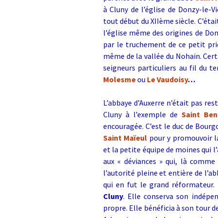
à Cluny de l’église de Donzy-le-V
tout début du XIIème siècle.
C’étai
l’église même des origines de Don
par le truchement de ce petit pr
même de la vallée du Nohain.
Cert
seigneurs particuliers au fil du 
Molesme
ou
Le Vaudoisy
…
L’abbaye d’Auxerre n’était pas rest
Cluny à l’exemple de
Saint Ben
encouragée.
C’est le duc de Bour
Saint Maïeul
pour y promouvoir la
et la petite équipe de moines qui 
aux « déviances » qui, là comme 
l’autorité pleine et entière de l’a
qui en fut le grand réformateur.
Cluny
. Elle conserva son indépen
propre. Elle bénéficia à son tour d