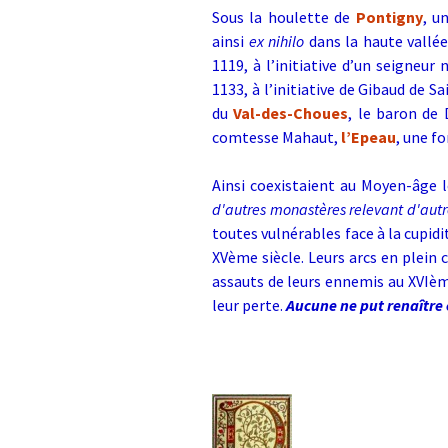
Sous la houlette de
Pontigny
, u
ainsi
ex nihilo
dans la haute vallée
1119, à l’initiative d’un seigneur 
1133, à l’initiative de Gibaud de S
du
Val-des-Choues
, le baron de
comtesse Mahaut,
l’Epeau
, une f
Ainsi coexistaient au Moyen-âge 
d'autres monastères relevant d'autr
toutes vulnérables face à la cupid
XVème siècle. Leurs arcs en plein c
assauts de leurs ennemis au XVIèm
leur perte.
Aucune ne put renaître