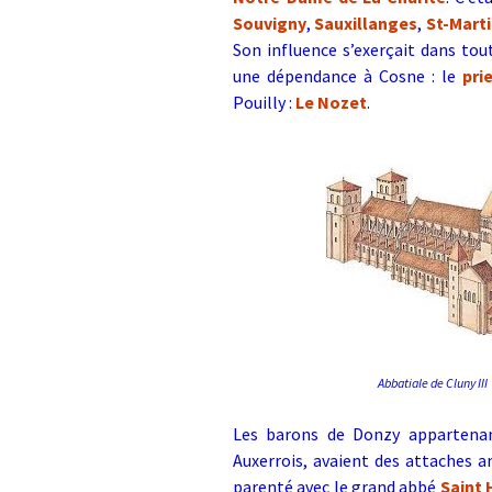
Souvigny
,
Sauxillanges
,
St-Mart
Son influence s’exerçait dans tou
une dépendance à Cosne : le
pri
Pouilly :
Le Nozet
.
Abbatiale de Cluny III
Les barons de Donzy appartenan
Auxerrois, avaient des attaches a
parenté avec le grand abbé
Saint