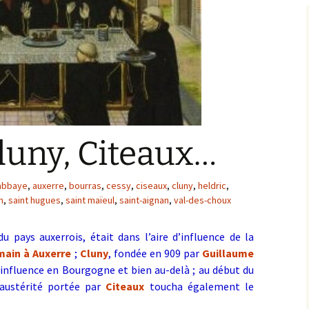
Bargis
Baronnie de Saint-Verain
Châtellenie de Saint
Verain
Comté d’Auxerre
Seigneuries voisine
Comté de Gien
Donziais
Seigneurie de Courtenay
luny, Citeaux…
Comté de Sancerre
abbaye
,
auxerre
,
bourras
,
cessy
,
ciseaux
,
cluny
,
heldric
,
n
,
saint hugues
,
saint maïeul
,
saint-aignan
,
val-des-choux
 pays auxerrois, était dans l’aire d’influence de la
main à Auxerre
;
Cluny
, fondée en 909 par
Guillaume
influence en Bourgogne et bien au-delà ; au début du
 austérité portée par
Citeaux
toucha également le