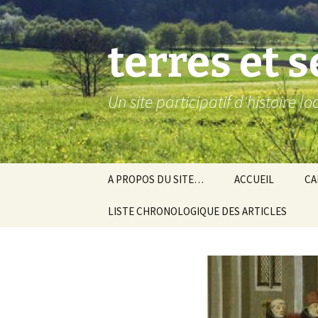
Aller
au
contenu
terres et 
Un site participatif d'histoire l
A PROPOS DU SITE…
ACCUEIL
CA
LISTE CHRONOLOGIQUE DES ARTICLES
Ba
Ev
Co
Gra