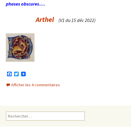
phases obscures….
Arthel
(V1 du 15 déc 2022)
F
T
a
w
c
i
Afficher les 4 commentaires
e
t
b
t
o
e
o
r
k
Rechercher :