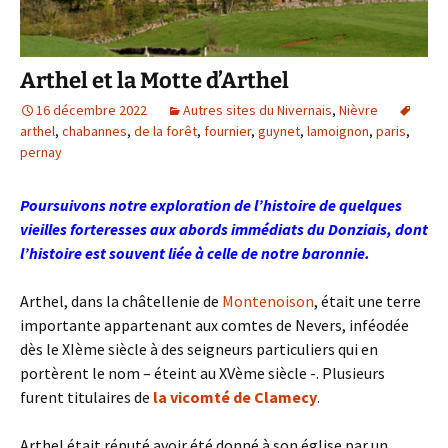
Arthel et la Motte d’Arthel
16 décembre 2022
Autres sites du Nivernais
,
Nièvre
arthel
,
chabannes
,
de la forêt
,
fournier
,
guynet
,
lamoignon
,
paris
,
pernay
Poursuivons notre exploration de l’histoire de quelques
vieilles forteresses aux abords immédiats du Donziais, dont
l’histoire est souvent liée à celle de notre baronnie.
Arthel, dans la châtellenie de
Montenoison
, était une terre
importante appartenant aux comtes de Nevers, inféodée
dès le XIème siècle à des seigneurs particuliers qui en
portèrent le nom – éteint au XVème siècle -. Plusieurs
furent titulaires de
la vicomté de Clamecy
.
Arthel était réputé avoir été donné à son église par un