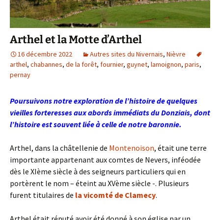
Arthel et la Motte d’Arthel
16 décembre 2022
Autres sites du Nivernais
,
Nièvre
arthel
,
chabannes
,
de la forêt
,
fournier
,
guynet
,
lamoignon
,
paris
,
pernay
Poursuivons notre exploration de l’histoire de quelques
vieilles forteresses aux abords immédiats du Donziais, dont
l’histoire est souvent liée à celle de notre baronnie.
Arthel, dans la châtellenie de
Montenoison
, était une terre
importante appartenant aux comtes de Nevers, inféodée
dès le XIème siècle à des seigneurs particuliers qui en
portèrent le nom – éteint au XVème siècle -. Plusieurs
furent titulaires de
la vicomté de Clamecy
.
Arthel était réputé avoir été donné à son église par un