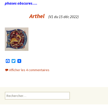
phases obscures….
Arthel
(V1 du 15 déc 2022)
F
T
a
w
c
i
Afficher les 4 commentaires
e
t
b
t
o
e
o
r
k
Rechercher :