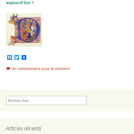
aujourd’hui ?
F
T
a
w
c
i
Un commentaire pour le moment
e
t
b
t
o
e
o
r
k
Rechercher :
Articles récents