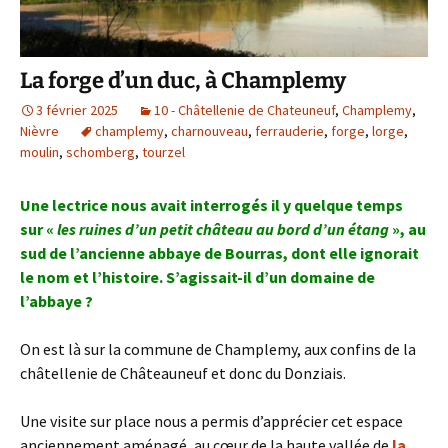
La forge d’un duc, à Champlemy
3 février 2025
10 - Châtellenie de Chateuneuf
,
Champlemy
,
Nièvre
champlemy
,
charnouveau
,
ferrauderie
,
forge
,
lorge
,
moulin
,
schomberg
,
tourzel
Une lectrice nous avait interrogés il y quelque temps
sur «
les ruines d’un petit château au bord d’un étang
», au
sud de l’ancienne abbaye de Bourras, dont elle ignorait
le nom et l’histoire. S’agissait-il d’un domaine de
l’abbaye ?
On est là sur la commune de Champlemy, aux confins de la
châtellenie de Châteauneuf et donc du Donziais.
Une visite sur place nous a permis d’apprécier cet espace
anciennement aménagé, au cœur de la haute vallée de
la