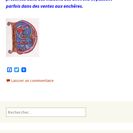
parfois dans des ventes aux enchères.
F
T
a
w
c
i
Laisser un commentaire
e
t
b
t
o
e
o
r
k
Rechercher :