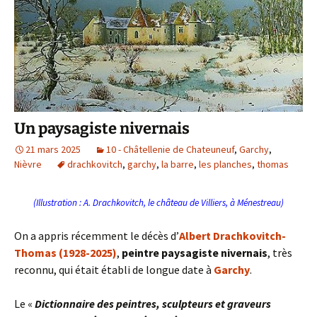
Un paysagiste nivernais
21 mars 2025
10 - Châtellenie de Chateuneuf
,
Garchy
,
Nièvre
drachkovitch
,
garchy
,
la barre
,
les planches
,
thomas
(Illustration : A. Drachkovitch, le château de Villiers, à Ménestreau)
On a appris récemment le décès d’
Albert Drachkovitch-
Thomas (1928-2025)
,
peintre paysagiste nivernais
, très
reconnu, qui était établi de longue date à
Garchy
.
Le «
Dictionnaire des peintres, sculpteurs et graveurs