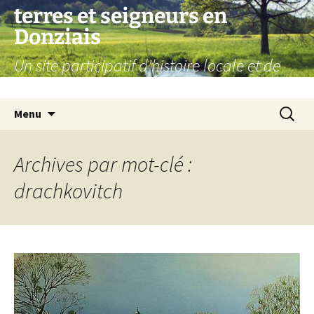
Aller
terres et seigneurs en
au
Donziais
contenu
Un site participatif d'histoire locale et de
généalogie
Recherc
Menu
Archives par mot-clé :
drachkovitch