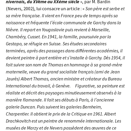
nivernais, du XVème au XXème siècle
», par M. Bardin
(Nevers, 2002), lui consacre un article : «
Son père est serbe et
sa mère française. Il vient en France peu de temps après sa
naissance et fréquente l’école communale de Garchy dans la
Nièvre. Il repart en Yougoslavie puis revient à Marseille,
Chambéry, Cusset. En 1941, la famille, poursuivie par la
Gestapo, se réfugie en Suisse. Ses études secondaires
terminées, après des passages dans différentes académies, il
devient peintre à part entière et s’installe à Garchy. Dès 1954, il
fait suivre son nom de Thomas en hommage à sa grand-mère
maternelle, veuve du grand socialiste français (ami de Jean
Jaurès) Albert Thomas, ancien ministre et créateur du Bureau
International du travail, à Genève.
Figurative, sa peinture est
réaliste et décrit des paysages minutieusement observés à la
manière flamande. Il fait ses débuts à Paris, à l’ancienne
galerie Duncan. Puis suivent les galeries Bernheim,
Charpentier. Il obtient le prix de la Critique en 1961. Albert
Drachkovitch est un peintre de renommée internationale. Les
musées de Marzy et de Nevers possèdent des œuvres de ce