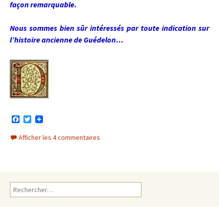
façon remarquable.
Nous sommes bien sûr intéressés par toute indication sur
l’histoire ancienne de Guédelon…
F
T
a
w
c
i
Afficher les 4 commentaires
e
t
b
t
o
e
o
r
k
Rechercher :