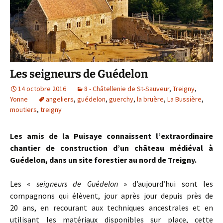
Les seigneurs de Guédelon
14 octobre 2016
8 - Châtellenie de St-Sauveur
,
Treigny
,
Yonne
angeliers
,
guédelon
,
guerchy
,
la bruère
,
La Bussière
,
moutiers
,
treigny
Les amis de la Puisaye connaissent l’extraordinaire
chantier de construction d’un château médiéval à
Guédelon, dans un site forestier au nord de Treigny.
Les «
seigneurs de Guédelon
» d’aujourd’hui sont les
compagnons qui élèvent, jour après jour depuis près de
20 ans, en recourant aux techniques ancestrales et en
utilisant les matériaux disponibles sur place, cette