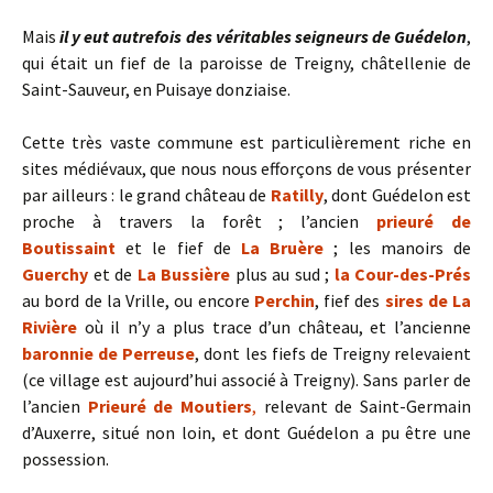
Mais
il y eut autrefois des véritables seigneurs de Guédelon
,
qui était un fief de la paroisse de Treigny, châtellenie de
Saint-Sauveur, en Puisaye donziaise.
Cette très vaste commune est particulièrement riche en
sites médiévaux, que nous nous efforçons de vous présenter
par ailleurs : le grand château de
Ratilly
, dont Guédelon est
proche à travers la forêt ; l’ancien
prieuré de
Boutissaint
et le fief de
La Bruère
; les manoirs de
Guerchy
et de
La Bussière
plus au sud ;
la Cour-des-Prés
au bord de la Vrille, ou encore
Perchin
, fief des
sires de La
Rivière
où il n’y a plus trace d’un château, et l’ancienne
baronnie de Perreuse
, dont les fiefs de Treigny relevaient
(ce village est aujourd’hui associé à Treigny). Sans parler de
l’ancien
Prieuré de Moutiers
,
relevant de Saint-Germain
d’Auxerre, situé non loin, et dont Guédelon a pu être une
possession.