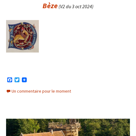
Bèze
(V2 du 3 oct 2024)
F
T
a
w
c
i
Un commentaire pour le moment
e
t
b
t
o
e
o
r
k