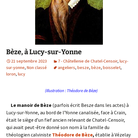
Bèze, à Lucy-sur-Yonne
21 septembre 2023
7 - Châtellenie de Chatel-Censoir
,
lucy-
sur-yonne
,
Non classé
angeliers
,
besze
,
bèze
,
boisselet
,
loron
,
lucy
(Illustration : Théodore de Bèze)
Le manoir de Bèze
(parfois écrit Besze dans les actes) à
Lucy-sur-Yonne, au bord de l’Yonne canalisée, face à Crain,
était le siège d’un fief ancien relevant de Chatel-Censoir,
qui avait peut-être donné son nom à la famille du
théologien calviniste
Théodore de Bèze
,
établie à Vézelay