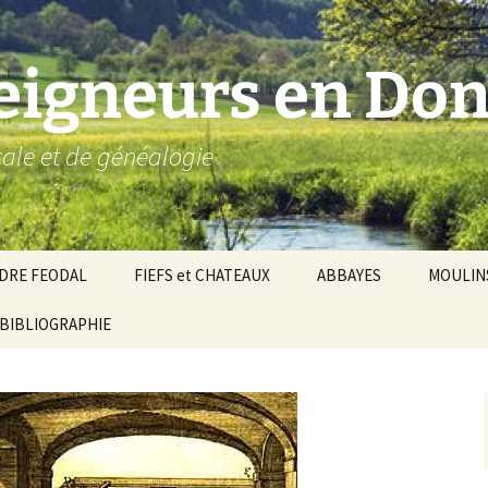
seigneurs en Don
ocale et de généalogie
DRE FEODAL
FIEFS et CHATEAUX
ABBAYES
MOULIN
ronnie de Donzy
BIBLIOGRAPHIE
Par ordre alphabétique…
Saint-Aignan-sur-Cher
êché d’Auxerre
Par châtellenies…
Le Perche-Gouët
Châtellenies d’origi
mté-duché de Nevers
Châtellenies adjoin
nds fiefs voisins
Baronnie de Toucy
Châtellenie de
(Saint-Fargeau, Puisaye)
Châteauneuf-Val-d