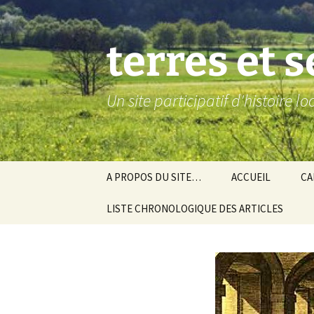
Aller
au
contenu
terres et 
Un site participatif d'histoire l
A PROPOS DU SITE…
ACCUEIL
CA
LISTE CHRONOLOGIQUE DES ARTICLES
Ba
Ev
Co
Gra