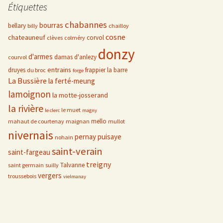
Étiquettes
chabannes
bourras
bellary
billy
chailloy
cosne
chateauneuf
corvol
clèves
colméry
donzy
d'armes
damas d'anlezy
courvol
entrains
druyes
frappier
la barre
du broc
forge
La Bussière
la ferté-meung
lamoignon
la motte-josserand
la rivière
le muet
le clerc
magny
mello
mahaut de courtenay
maignan
mullot
nivernais
pernay
puisaye
nohain
saint-verain
saint-fargeau
treigny
Talvanne
saint germain
suilly
vergers
troussebois
vielmanay