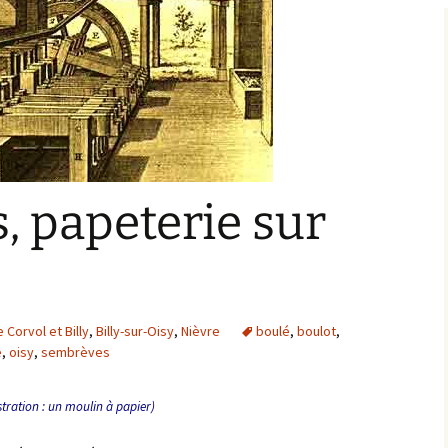
Bargis
Baronnie de Saint-Verain
Châtellenie de Saint
Verain
Comté d’Auxerre
Seigneuries voisine
Comté de Gien
Donziais
Seigneurie de Courtenay
 papeterie sur
Comté de Sancerre
 Corvol et Billy
,
Billy-sur-Oisy
,
Nièvre
boulé
,
boulot
,
e
,
oisy
,
sembrèves
ustration : un moulin à papier)