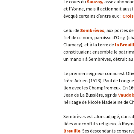
Le cours du
Sauzay,
assez abondant
et l’Yonne, mais il actionnait auss
évoqué certains d’entre eux :
Crois
Celui de
Sembrèves
, aux portes de
fief de ce nom, paroisse d’Oisy, (ch
Clamecy), et à la terre de
la Breuil
constituaient ensemble le patrimoi
un manoir à Sembrèves, détruit au 
Le premier seigneur connu est Oliv
frère Adrien (1523). Paul de Longue
lien avec les Champfremeux. En 1603
Jean de La Bussière, sgr du
Vaudoi
héritage de Nicole Madeleine de 
Sembrèves est alors adjugé, dans d
liées aux conflits religieux, à Ray
Breuille
. Ses descendants conserve