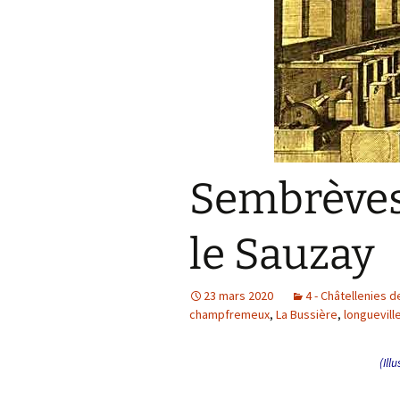
Sembrèves,
le Sauzay
23 mars 2020
4 - Châtellenies de
champfremeux
,
La Bussière
,
longuevill
(Ill