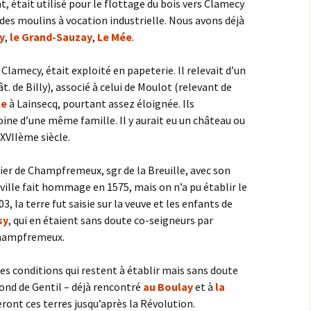
, était utilisé pour le flottage du bois vers Clamecy
i des moulins à vocation industrielle. Nous avons déjà
y
,
le Grand-Sauzay
,
Le Mée
.
 Clamecy, était exploité en papeterie. Il relevait d’un
ât. de Billy), associé à celui de Moulot (relevant de
le
à Lainsecq, pourtant assez éloignée. Ils
ne d’une même famille. Il y aurait eu un château ou
XVIIème siècle.
ier de Champfremeux, sgr de la Breuille, avec son
ville fait hommage en 1575, mais on n’a pu établir le
, la terre fut saisie sur la veuve et les enfants de
sy
, qui en étaient sans doute co-seigneurs par
Champfremeux.
es conditions qui restent à établir mais sans doute
mond de Gentil – déjà rencontré
au Boulay
et à
la
ront ces terres jusqu’après la Révolution.