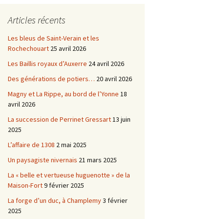
Châtellenie d’Etais
Articles récents
Châtellenie de Chatel-
-
Censoir
Châtellenies de Corvol et
Les bleus de Saint-Verain et les
Billy
Rochechouart
25 avril 2026
s du
Les Baillis royaux d’Auxerre
24 avril 2026
Des générations de potiers…
20 avril 2026
Magny et La Rippe, au bord de l’Yonne
18
avril 2026
La succession de Perrinet Gressart
13 juin
2025
L’affaire de 1308
2 mai 2025
Un paysagiste nivernais
21 mars 2025
La « belle et vertueuse huguenotte » de la
Maison-Fort
9 février 2025
La forge d’un duc, à Champlemy
3 février
2025