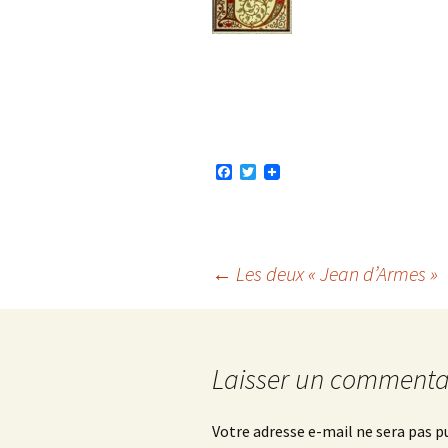
F
T
a
w
c
i
e
t
b
t
o
e
o
r
Navigation
←
Les deux « Jean d’Armes »
k
des
Laisser un commenta
articles
Votre adresse e-mail ne sera pas p