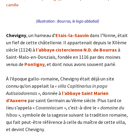
camille
(Illustration : Bourras, le logis abbatial)
Chevigny
, un hameau d’
Etais-la-Sauvin
dans l’Yonne, était
un fief de cette châtellenie. Il appartenait depuis le XIIème
siècle (1124) à
l’abbaye cistercienne N.D. de Bourras
à
Saint-Malo-en-Donziais, fondée en 1116 par des moines
venus de
Pontigny
, et dont nous avons souvent parlé.
À l’époque gallo-romaine, Chevigny était déjà un site
connu qu’on appelait la
« villa Capitinarius in pago
Autissiodorensis
», donnée à
l’abbaye Saint Marien
d’Auxerre
par saint Germain au Vème siècle. Plus tard ce
lieu s’appela «
Cavanniacum
», c’est-à-dire le «
domaine du
hibou
», symbole de la sagesse suivant la tradition romaine,
qui fait peut-être référence à celle du maître de cette villa,
et devint Chevigny.