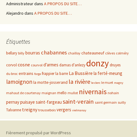
Administrateur
dans
A PROPOS DU SITE…
Alejandro
dans
A PROPOS DU SITE…
Étiquettes
chabannes
bourras
chateauneuf
bellary
billy
chailloy
clèves
colméry
donzy
cosne
d'armes
corvol
damas d'anlezy
druyes
courvol
La Bussière
la ferté-meung
entrains
frappier
la barre
du broc
forge
la rivière
lamoignon
la motte-josserand
le muet
le clerc
magny
nivernais
mello
mahaut de courtenay
maignan
mullot
nohain
saint-verain
pernay
puisaye
saint-fargeau
saint germain
suilly
treigny
vergers
Talvanne
troussebois
vielmanay
Fièrement propulsé par WordPress