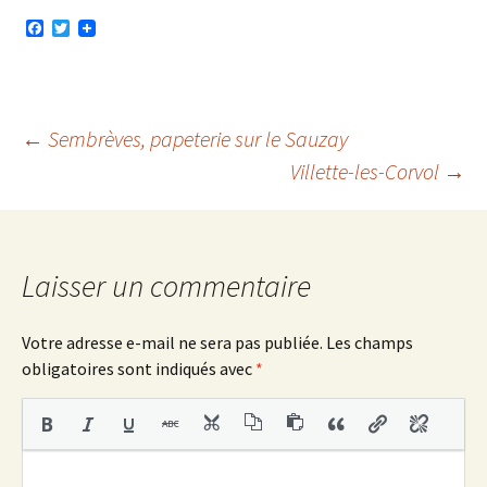
F
T
a
w
c
i
e
t
b
t
o
e
o
r
Navigation
←
Sembrèves, papeterie sur le Sauzay
k
Villette-les-Corvol
→
des
articles
Laisser un commentaire
Votre adresse e-mail ne sera pas publiée.
Les champs
obligatoires sont indiqués avec
*