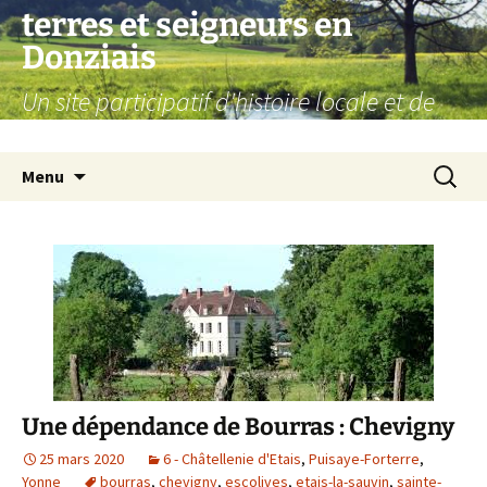
Aller
terres et seigneurs en
au
Donziais
contenu
Un site participatif d'histoire locale et de
généalogie
Recherc
Menu
Une dépendance de Bourras : Chevigny
25 mars 2020
6 - Châtellenie d'Etais
,
Puisaye-Forterre
,
Yonne
bourras
,
chevigny
,
escolives
,
etais-la-sauvin
,
sainte-