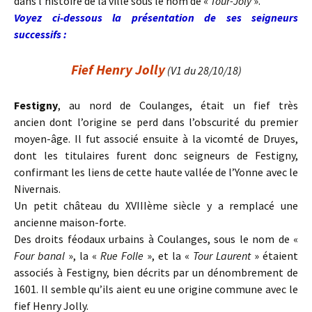
dans l’histoire de la ville sous le nom de «
Tour-Joly
».
Voyez ci-dessous la présentation de ses seigneurs
successifs :
Fief Henry Jolly
(V1 du 28/10/18)
Festigny
, au nord de Coulanges, était un fief très
ancien dont l’origine se perd dans l’obscurité du premier
moyen-âge. Il fut associé ensuite à la vicomté de Druyes,
dont les titulaires furent donc seigneurs de Festigny,
confirmant les liens de cette haute vallée de l’Yonne avec le
Nivernais.
Un petit château du XVIIIème siècle y a remplacé une
ancienne maison-forte.
Des droits féodaux urbains à Coulanges, sous le nom de «
Four banal
», la «
Rue Folle
», et la «
Tour Laurent
» étaient
associés à Festigny, bien décrits par un dénombrement de
1601. Il semble qu’ils aient eu une origine commune avec le
fief Henry Jolly.