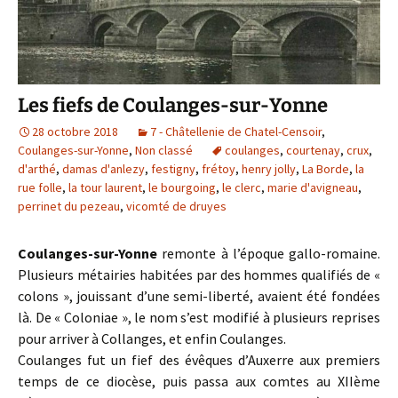
Les fiefs de Coulanges-sur-Yonne
28 octobre 2018
7 - Châtellenie de Chatel-Censoir
,
Coulanges-sur-Yonne
,
Non classé
coulanges
,
courtenay
,
crux
,
d'arthé
,
damas d'anlezy
,
festigny
,
frétoy
,
henry jolly
,
La Borde
,
la
rue folle
,
la tour laurent
,
le bourgoing
,
le clerc
,
marie d'avigneau
,
perrinet du pezeau
,
vicomté de druyes
Coulanges-sur-Yonne
remonte à l’époque gallo-romaine.
Plusieurs métairies habitées par des hommes qualifiés de «
colons », jouissant d’une semi-liberté, avaient été fondées
là. De « Coloniae », le nom s’est modifié à plusieurs reprises
pour arriver à Collanges, et enfin Coulanges.
Coulanges fut un fief des évêques d’Auxerre aux premiers
temps de ce diocèse, puis passa aux comtes au XIIème