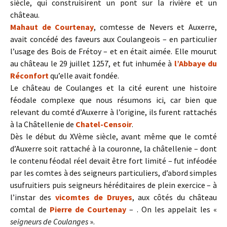
siècle, qui construisirent un pont sur la rivière et un
château.
Mahaut de Courtenay
, comtesse de Nevers et Auxerre,
avait concédé des faveurs aux Coulangeois – en particulier
l’usage des Bois de Frétoy – et en était aimée. Elle mourut
au château le 29 juillet 1257, et fut inhumée à
l’Abbaye du
Réconfort
qu’elle avait fondée.
Le château de Coulanges et la cité eurent une histoire
féodale complexe que nous résumons ici, car bien que
relevant du comté d’Auxerre à l’origine, ils furent rattachés
à la Châtellenie de
Chatel-Censoir
.
Dès le début du XVème siècle, avant même que le comté
d’Auxerre soit rattaché à la couronne, la châtellenie – dont
le contenu féodal réel devait être fort limité – fut inféodée
par les comtes à des seigneurs particuliers, d’abord simples
usufruitiers puis seigneurs héréditaires de plein exercice – à
l’instar des
vicomtes de Druyes
, aux côtés du château
comtal de
Pierre de Courtenay
– . On les appelait les «
seigneurs de Coulanges
».