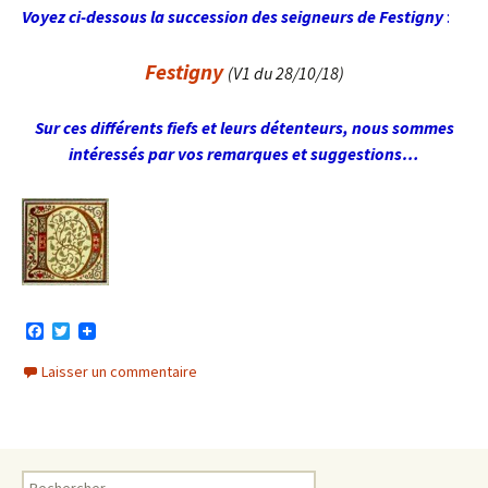
Voyez ci-dessous la succession des seigneurs de Festigny
:
Festigny
(V
1 du 28/10/18)
Sur ces différents fiefs et leurs détenteurs, nous sommes
intéressés par vos remarques et suggestions…
F
T
a
w
c
i
Laisser un commentaire
e
t
b
t
o
e
o
r
k
Rechercher :