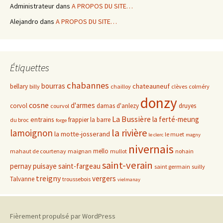
Administrateur
dans
A PROPOS DU SITE…
Alejandro
dans
A PROPOS DU SITE…
Étiquettes
chabannes
bourras
chateauneuf
bellary
billy
chailloy
clèves
colméry
donzy
cosne
d'armes
corvol
damas d'anlezy
druyes
courvol
La Bussière
la ferté-meung
entrains
frappier
la barre
du broc
forge
la rivière
lamoignon
la motte-josserand
le muet
le clerc
magny
nivernais
mello
mahaut de courtenay
maignan
mullot
nohain
saint-verain
pernay
puisaye
saint-fargeau
saint germain
suilly
treigny
vergers
Talvanne
troussebois
vielmanay
Fièrement propulsé par WordPress