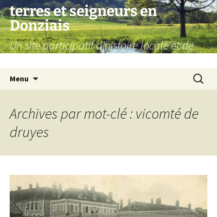
Aller
terres et seigneurs en
au
Donziais
contenu
Un site participatif d'histoire locale et de
généalogie
Recherc
Menu
Archives par mot-clé : vicomté de
druyes