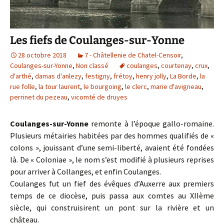
Les fiefs de Coulanges-sur-Yonne
28 octobre 2018
7 - Châtellenie de Chatel-Censoir
,
Coulanges-sur-Yonne
,
Non classé
coulanges
,
courtenay
,
crux
,
d'arthé
,
damas d'anlezy
,
festigny
,
frétoy
,
henry jolly
,
La Borde
,
la
rue folle
,
la tour laurent
,
le bourgoing
,
le clerc
,
marie d'avigneau
,
perrinet du pezeau
,
vicomté de druyes
Coulanges-sur-Yonne
remonte à l’époque gallo-romaine.
Plusieurs métairies habitées par des hommes qualifiés de «
colons », jouissant d’une semi-liberté, avaient été fondées
là. De « Coloniae », le nom s’est modifié à plusieurs reprises
pour arriver à Collanges, et enfin Coulanges.
Coulanges fut un fief des évêques d’Auxerre aux premiers
temps de ce diocèse, puis passa aux comtes au XIIème
siècle, qui construisirent un pont sur la rivière et un
château.