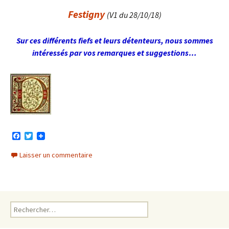
Festigny
(V
1 du 28/10/18)
Sur ces différents fiefs et leurs détenteurs, nous sommes
intéressés par vos remarques et suggestions…
F
T
a
w
c
i
Laisser un commentaire
e
t
b
t
o
e
o
r
k
Rechercher :