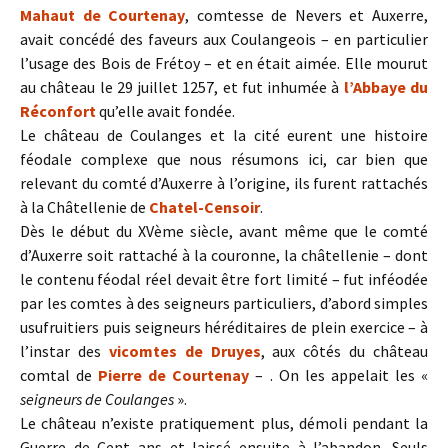
Mahaut de Courtenay
, comtesse de Nevers et Auxerre,
avait concédé des faveurs aux Coulangeois – en particulier
l’usage des Bois de Frétoy – et en était aimée. Elle mourut
au château le 29 juillet 1257, et fut inhumée à
l’Abbaye du
Réconfort
qu’elle avait fondée.
Le château de Coulanges et la cité eurent une histoire
féodale complexe que nous résumons ici, car bien que
relevant du comté d’Auxerre à l’origine, ils furent rattachés
à la Châtellenie de
Chatel-Censoir
.
Dès le début du XVème siècle, avant même que le comté
d’Auxerre soit rattaché à la couronne, la châtellenie – dont
le contenu féodal réel devait être fort limité – fut inféodée
par les comtes à des seigneurs particuliers, d’abord simples
usufruitiers puis seigneurs héréditaires de plein exercice – à
l’instar des
vicomtes de Druyes
, aux côtés du château
comtal de
Pierre de Courtenay
– . On les appelait les «
seigneurs de Coulanges
».
Le château n’existe pratiquement plus, démoli pendant la
Guerre de Cent ans et laissé ensuite à l’abandon. Seuls