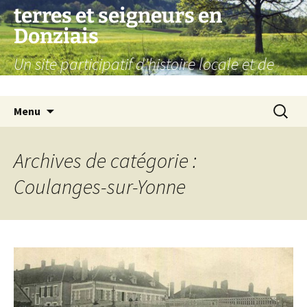
Aller
terres et seigneurs en
au
Donziais
contenu
Un site participatif d'histoire locale et de
généalogie
Recherc
Menu
Archives de catégorie :
Coulanges-sur-Yonne