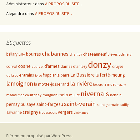
Administrateur
dans
A PROPOS DU SITE…
Alejandro
dans
A PROPOS DU SITE…
Étiquettes
chabannes
bourras
chateauneuf
bellary
billy
chailloy
clèves
colméry
donzy
cosne
d'armes
corvol
damas d'anlezy
druyes
courvol
La Bussière
la ferté-meung
entrains
frappier
la barre
du broc
forge
la rivière
lamoignon
la motte-josserand
le muet
le clerc
magny
nivernais
mello
mahaut de courtenay
maignan
mullot
nohain
saint-verain
pernay
puisaye
saint-fargeau
saint germain
suilly
treigny
vergers
Talvanne
troussebois
vielmanay
Fièrement propulsé par WordPress