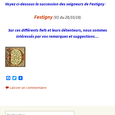
Voyez ci-dessous la succession des seigneurs de Festigny
:
Festigny
(V
1 du 28/10/18)
Sur ces différents fiefs et leurs détenteurs, nous sommes
intéressés par vos remarques et suggestions…
F
T
a
w
c
i
Laisser un commentaire
e
t
b
t
o
e
o
r
k
Rechercher :