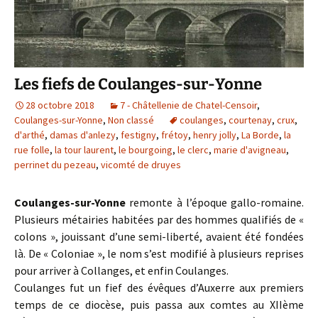
Les fiefs de Coulanges-sur-Yonne
28 octobre 2018
7 - Châtellenie de Chatel-Censoir
,
Coulanges-sur-Yonne
,
Non classé
coulanges
,
courtenay
,
crux
,
d'arthé
,
damas d'anlezy
,
festigny
,
frétoy
,
henry jolly
,
La Borde
,
la
rue folle
,
la tour laurent
,
le bourgoing
,
le clerc
,
marie d'avigneau
,
perrinet du pezeau
,
vicomté de druyes
Coulanges-sur-Yonne
remonte à l’époque gallo-romaine.
Plusieurs métairies habitées par des hommes qualifiés de «
colons », jouissant d’une semi-liberté, avaient été fondées
là. De « Coloniae », le nom s’est modifié à plusieurs reprises
pour arriver à Collanges, et enfin Coulanges.
Coulanges fut un fief des évêques d’Auxerre aux premiers
temps de ce diocèse, puis passa aux comtes au XIIème