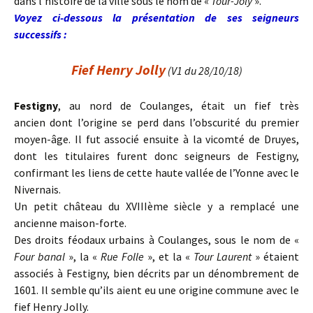
dans l’histoire de la ville sous le nom de «
Tour-Joly
».
Voyez ci-dessous la présentation de ses seigneurs
successifs :
Fief Henry Jolly
(V1 du 28/10/18)
Festigny
, au nord de Coulanges, était un fief très
ancien dont l’origine se perd dans l’obscurité du premier
moyen-âge. Il fut associé ensuite à la vicomté de Druyes,
dont les titulaires furent donc seigneurs de Festigny,
confirmant les liens de cette haute vallée de l’Yonne avec le
Nivernais.
Un petit château du XVIIIème siècle y a remplacé une
ancienne maison-forte.
Des droits féodaux urbains à Coulanges, sous le nom de «
Four banal
», la «
Rue Folle
», et la «
Tour Laurent
» étaient
associés à Festigny, bien décrits par un dénombrement de
1601. Il semble qu’ils aient eu une origine commune avec le
fief Henry Jolly.