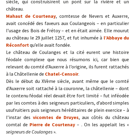
siècle, qui construisirent un pont sur la rivière et un
château.
Mahaut de Courtenay
, comtesse de Nevers et Auxerre,
avait concédé des faveurs aux Coulangeois – en particulier
l’usage des Bois de Frétoy – et en était aimée. Elle mourut
au château le 29 juillet 1257, et fut inhumée à
l’Abbaye du
Réconfort
qu’elle avait fondée.
Le château de Coulanges et la cité eurent une histoire
féodale complexe que nous résumons ici, car bien que
relevant du comté d’Auxerre à l’origine, ils furent rattachés
à la Châtellenie de
Chatel-Censoir
.
Dès le début du XVème siècle, avant même que le comté
d’Auxerre soit rattaché à la couronne, la châtellenie – dont
le contenu féodal réel devait être fort limité – fut inféodée
par les comtes à des seigneurs particuliers, d’abord simples
usufruitiers puis seigneurs héréditaires de plein exercice – à
l’instar des
vicomtes de Druyes
, aux côtés du château
comtal de
Pierre de Courtenay
– . On les appelait les «
seigneurs de Coulanges
».