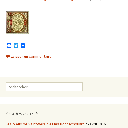
F
T
a
w
c
i
Laisser un commentaire
e
t
b
t
o
e
o
r
k
Rechercher :
Articles récents
Les bleus de Saint-Verain et les Rochechouart
25 avril 2026