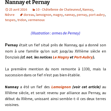
Nannay et Pernay
25 avril 2016
10 - Châtellenie de Chateuneuf
,
Nannay
,
Nièvre
doreau
,
lamoignon
,
magny
,
nannay
,
pernay
,
port-aubry
,
tespes
,
tridon
,
vermenoux
(Illustration : armes de Pernay)
ernay
était un fief situé près de Nannay, qui a donné son
P
nom à une famille qu’on suit jusqu’au XVIIème siècle en
Donziais
(cf. not. les notices
Le Magny
et
Port-Aubry
).
La première mention du nom remonte à 1330, mais la
succession dans ce fief n’est pas bien établie.
Nannay
a été un fief des
Lamoignon
(voir cet article)
au
XIVème siècle, et serait revenu par alliance aux Pernay, au
début du XVème, unissant ainsi semble-t-il ces deux terres
voisines.