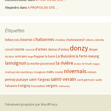
Alejandro
dans
A PROPOS DU SITE…
Étiquettes
chabannes
bourras
chateauneuf
bellary
billy
chailloy
clèves
colméry
donzy
cosne
d'armes
corvol
damas d'anlezy
druyes
courvol
La Bussière
la ferté-meung
entrains
frappier
la barre
du broc
forge
la rivière
lamoignon
la motte-josserand
le muet
le clerc
magny
nivernais
mello
mahaut de courtenay
maignan
mullot
nohain
saint-verain
pernay
puisaye
saint-fargeau
saint germain
suilly
treigny
vergers
Talvanne
troussebois
vielmanay
Fièrement propulsé par WordPress