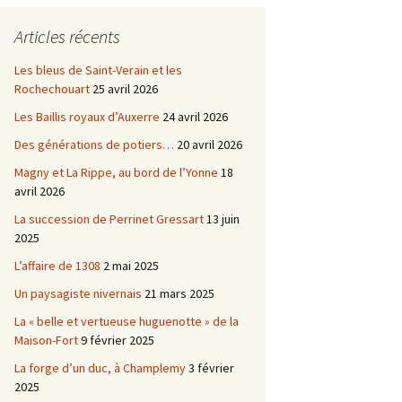
Châtellenie d’Etais
Articles récents
Châtellenie de Chatel-
-
Censoir
Châtellenies de Corvol et
Les bleus de Saint-Verain et les
Billy
Rochechouart
25 avril 2026
s du
Les Baillis royaux d’Auxerre
24 avril 2026
Des générations de potiers…
20 avril 2026
Magny et La Rippe, au bord de l’Yonne
18
avril 2026
La succession de Perrinet Gressart
13 juin
2025
L’affaire de 1308
2 mai 2025
Un paysagiste nivernais
21 mars 2025
La « belle et vertueuse huguenotte » de la
Maison-Fort
9 février 2025
La forge d’un duc, à Champlemy
3 février
2025