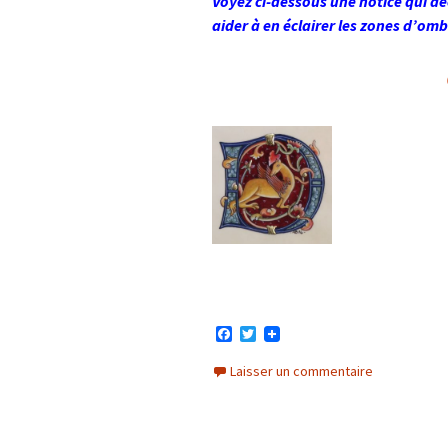
Voyez ci-dessous une notice qui déc
aider à en éclairer les zones d’o
F
T
a
w
c
i
Laisser un commentaire
e
t
b
t
o
e
o
r
k