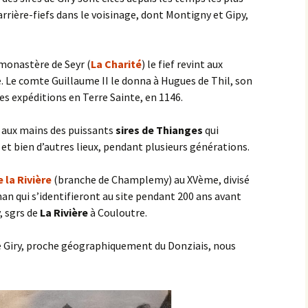
s arrière-fiefs dans le voisinage, dont Montigny et Gipy,
 monastère de Seyr (
La Charité
) le fief revint aux
. Le comte Guillaume II le donna à Hugues de Thil, son
 expéditions en Terre Sainte, en 1146.
e aux mains des puissants
sires de Thianges
qui
et bien d’autres lieux, pendant plusieurs générations.
e la Rivière
(branche de Champlemy) au XVème, divisé
lhan qui s’identifieront au site pendant 200 ans avant
, sgrs de
La Rivière
à Couloutre.
de Giry, proche géographiquement du Donziais, nous