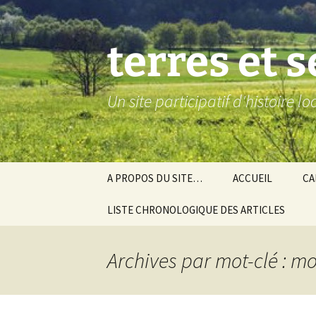
Aller
au
contenu
terres et 
Un site participatif d'histoire l
A PROPOS DU SITE…
ACCUEIL
CA
LISTE CHRONOLOGIQUE DES ARTICLES
Ba
Ev
Archives par mot-clé : m
Co
Gra