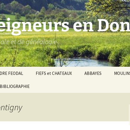
seigneurs en Don
ocale et de généalogie
DRE FEODAL
FIEFS et CHATEAUX
ABBAYES
MOULIN
ronnie de Donzy
BIBLIOGRAPHIE
Par ordre alphabétique…
Saint-Aignan-sur-Cher
êché d’Auxerre
Par châtellenies…
Le Perche-Gouët
Châtellenies d’origi
ontigny
mté-duché de Nevers
Châtellenies adjoin
nds fiefs voisins
Baronnie de Toucy
Châtellenie de
(Saint-Fargeau, Puisaye)
Châteauneuf-Val-d