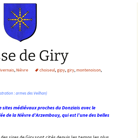
Bargis
Baronnie de Saint-Verain
Châtellenie de Saint
Verain
Comté d’Auxerre
Seigneuries voisine
Comté de Gien
Donziais
sse de Giry
Seigneurie de Courtenay
Comté de Sancerre
ivernais
,
Nièvre
choiseul
,
gipy
,
giry
,
montenoison
,
ustration : armes des Veilhan)
 sites médiévaux proches du Donziais avec le
ée de la Nièvre d’Arzembouy, qui est l’une des belles
 des sires de Giry sont cités depuis les temps les plus