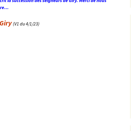
rit la succession des seigneurs de Giry. Merci de nous
mbre…
Giry
(V1 du 4/1/23)