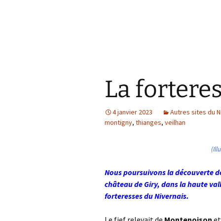
La fortere
4 janvier 2023
Autres sites du N
montigny
,
thianges
,
veilhan
(Ill
Nous poursuivons la découverte de
château de Giry, dans la haute vall
forteresses du Nivernais.
Le fief relevait de
Montenoison
et