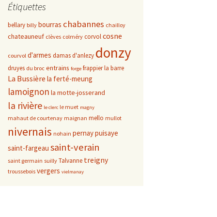
Étiquettes
chabannes
bourras
bellary
billy
chailloy
cosne
chateauneuf
corvol
clèves
colméry
donzy
d'armes
damas d'anlezy
courvol
entrains
druyes
frappier
la barre
du broc
forge
La Bussière
la ferté-meung
lamoignon
la motte-josserand
la rivière
le muet
le clerc
magny
mello
mahaut de courtenay
maignan
mullot
nivernais
pernay
puisaye
nohain
saint-verain
saint-fargeau
treigny
Talvanne
saint germain
suilly
vergers
troussebois
vielmanay