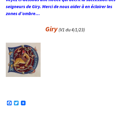
seigneurs de Giry. Merci de nous aider à en éclairer les
zones d’ombre…
Giry
(V1 du 4/1/23)
F
T
a
w
c
i
e
t
b
t
o
e