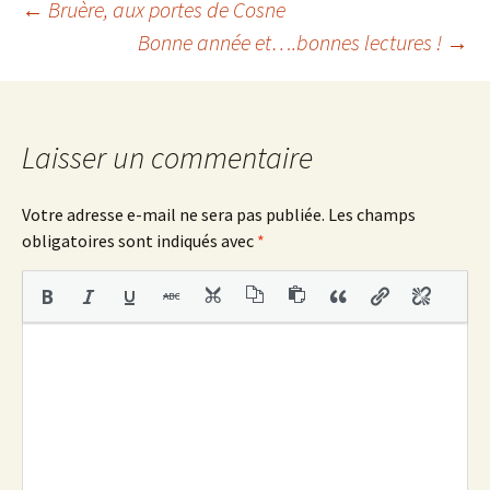
o
r
Navigation
←
Bruère, aux portes de Cosne
k
Bonne année et….bonnes lectures !
→
des
articles
Laisser un commentaire
Votre adresse e-mail ne sera pas publiée.
Les champs
obligatoires sont indiqués avec
*