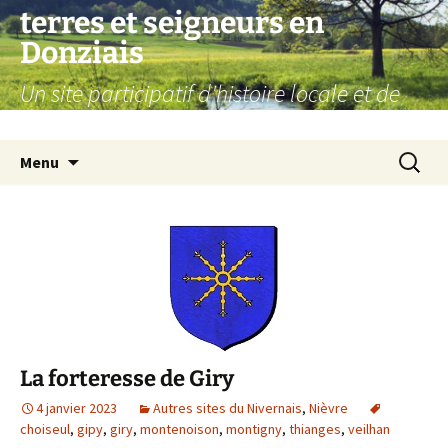
Aller
terres et seigneurs en
au
Donziais
contenu
Un site participatif d'histoire locale et de
généalogie
Recherc
Menu
La forteresse de Giry
4 janvier 2023
Autres sites du Nivernais
,
Nièvre
choiseul
,
gipy
,
giry
,
montenoison
,
montigny
,
thianges
,
veilhan