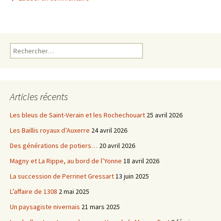
e
t
b
t
o
e
o
r
k
Rechercher :
Articles récents
Les bleus de Saint-Verain et les Rochechouart
25 avril 2026
Les Baillis royaux d’Auxerre
24 avril 2026
Des générations de potiers…
20 avril 2026
Magny et La Rippe, au bord de l’Yonne
18 avril 2026
La succession de Perrinet Gressart
13 juin 2025
L’affaire de 1308
2 mai 2025
Un paysagiste nivernais
21 mars 2025