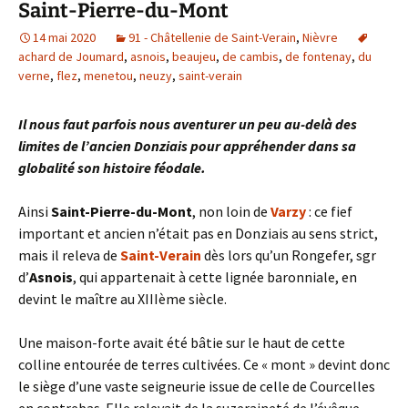
Saint-Pierre-du-Mont
14 mai 2020
91 - Châtellenie de Saint-Verain
,
Nièvre
achard de Joumard
,
asnois
,
beaujeu
,
de cambis
,
de fontenay
,
du
verne
,
flez
,
menetou
,
neuzy
,
saint-verain
Il nous faut parfois nous aventurer un peu au-delà des
limites de l’ancien Donziais pour appréhender dans sa
globalité son histoire féodale.
Ainsi
Saint-Pierre-du-Mont
, non loin de
Varzy
: ce fief
important et ancien n’était pas en Donziais au sens strict,
mais il releva de
Saint-Verain
dès lors qu’un Rongefer, sgr
d’
Asnois
, qui appartenait à cette lignée baronniale, en
devint le maître au XIIIème siècle.
Une maison-forte avait été bâtie sur le haut de cette
colline entourée de terres cultivées. Ce « mont » devint donc
le siège d’une vaste seigneurie issue de celle de Courcelles