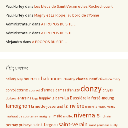
Paul Hurley
dans
Les bleus de Saint-Verain et les Rochechouart
Paul Hurley
dans
Magny et La Rippe, au bord de l’Yonne
Administrateur
dans
A PROPOS DU SITE…
Administrateur
dans
A PROPOS DU SITE…
Alejandro
dans
A PROPOS DU SITE…
Étiquettes
chabannes
bourras
chateauneuf
bellary
billy
chailloy
clèves
colméry
donzy
cosne
d'armes
corvol
damas d'anlezy
druyes
courvol
La Bussière
la ferté-meung
entrains
frappier
la barre
du broc
forge
la rivière
lamoignon
la motte-josserand
le muet
le clerc
magny
nivernais
mello
mahaut de courtenay
maignan
mullot
nohain
saint-verain
pernay
puisaye
saint-fargeau
saint germain
suilly