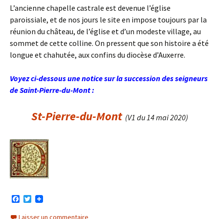
L’ancienne chapelle castrale est devenue l’église
paroissiale, et de nos jours le site en impose toujours par la
réunion du château, de l’église et d’un modeste village, au
sommet de cette colline. On pressent que son histoire a été
longue et chahutée, aux confins du diocèse d’Auxerre.
Voyez ci-dessous une notice sur la succession des seigneurs
de Saint-Pierre-du-Mont :
St-Pierre-du-Mont
(V1 du 14 mai 2020)
F
T
a
w
c
i
Laisser un commentaire