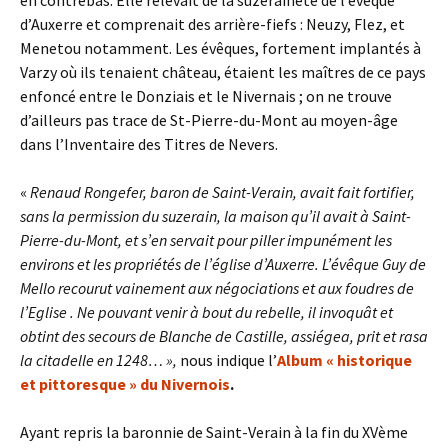
en contrebas. Elle relevait de la suzeraineté de l’évêque
d’Auxerre et comprenait des arrière-fiefs : Neuzy, Flez, et
Menetou notamment. Les évêques, fortement implantés à
Varzy où ils tenaient château, étaient les maîtres de ce pays
enfoncé entre le Donziais et le Nivernais ; on ne trouve
d’ailleurs pas trace de St-Pierre-du-Mont au moyen-âge
dans l’Inventaire des Titres de Nevers.
«
Renaud Rongefer, baron de Saint-Verain, avait fait fortifier,
sans la permission du suzerain, la maison qu’il avait à Saint-
Pierre-du-Mont, et s’en servait pour piller impunément les
environs et les propriétés de l’église d’Auxerre. L’évêque Guy de
Mello recourut vainement aux négociations et aux foudres de
l’Eglise . Ne pouvant venir à bout du rebelle, il invoquât et
obtint des secours de Blanche de Castille, assiégea, prit et rasa
la citadelle en 1248… »,
nous indique l’
Album « historique
et pittoresque » du Nivernois
.
Ayant repris la baronnie de Saint-Verain à la fin du XVème