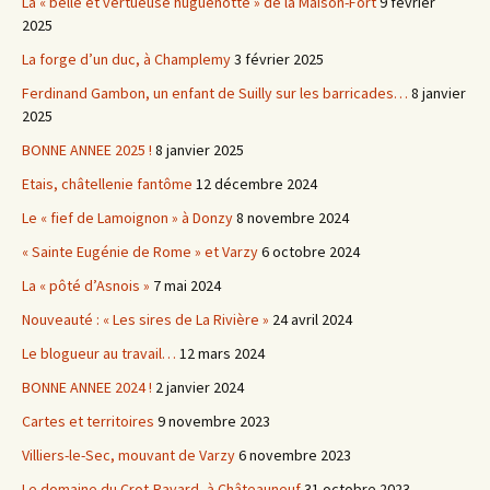
La « belle et vertueuse huguenotte » de la Maison-Fort
9 février
2025
La forge d’un duc, à Champlemy
3 février 2025
Ferdinand Gambon, un enfant de Suilly sur les barricades…
8 janvier
2025
BONNE ANNEE 2025 !
8 janvier 2025
Etais, châtellenie fantôme
12 décembre 2024
Le « fief de Lamoignon » à Donzy
8 novembre 2024
« Sainte Eugénie de Rome » et Varzy
6 octobre 2024
La « pôté d’Asnois »
7 mai 2024
Nouveauté : « Les sires de La Rivière »
24 avril 2024
Le blogueur au travail…
12 mars 2024
BONNE ANNEE 2024 !
2 janvier 2024
Cartes et territoires
9 novembre 2023
Villiers-le-Sec, mouvant de Varzy
6 novembre 2023
Le domaine du Crot-Ravard, à Châteauneuf
31 octobre 2023