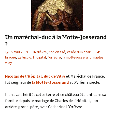
Un maréchal-duc à la Motte-Josserand
?
15 avril 2019
Nièvre
,
Non classé
,
Vallée du Nohain
braque
,
galluccio
,
l'hoipital
,
l'orfèvre
,
la motte-josserand
,
naples
,
vitry
Nicolas de l’Hôpital, duc de Vitry
et Maréchal de France,
fut seigneur de
la Motte-Josserand
au XVIIème siècle.
Il en avait hérité : cette terre et ce château étaient dans sa
famille depuis le mariage de Charles de L’Hôpital, son
arrière-grand-père, avec Catherine L’Orfèvre.