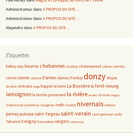
Paul Hurley
dans
Magny et La Rippe, au bord de l’Yonne
Administrateur
dans
A PROPOS DU SITE…
Administrateur
dans
A PROPOS DU SITE…
Alejandro
dans
A PROPOS DU SITE…
Étiquettes
chabannes
bourras
chateauneuf
bellary
billy
chailloy
clèves
colméry
donzy
cosne
d'armes
corvol
damas d'anlezy
druyes
courvol
La Bussière
la ferté-meung
entrains
frappier
la barre
du broc
forge
la rivière
lamoignon
la motte-josserand
le muet
le clerc
magny
nivernais
mello
mahaut de courtenay
maignan
mullot
nohain
saint-verain
pernay
puisaye
saint-fargeau
saint germain
suilly
treigny
vergers
Talvanne
troussebois
vielmanay