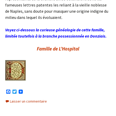
fameuses lettres patentes les reliant à la vieille noblesse
de Naples, sans doute pour masquer une origine indigne du
milieu dans lequel ils évoluaient.
Voyez ci-dessous la curieuse généalogie de cette famille,
limitée toutefois à la branche possessionnée en Donziais.
Famille de L’Hospital
F
T
a
w
c
i
Laisser un commentaire
e
t
b
t
o
e