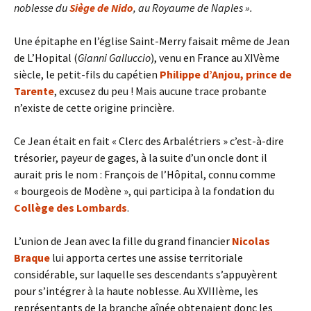
noblesse du
Siège de Nido
, au Royaume de Naples ».
Une épitaphe en l’église Saint-Merry faisait même de Jean
de L’Hopital (
Gianni Galluccio
), venu en France au XIVème
siècle, le petit-fils du capétien
Philippe d’Anjou, prince de
Tarente
, excusez du peu ! Mais aucune trace probante
n’existe de cette origine princière.
Ce Jean était en fait « Clerc des Arbalétriers » c’est-à-dire
trésorier, payeur de gages, à la suite d’un oncle dont il
aurait pris le nom : François de l’Hôpital, connu comme
« bourgeois de Modène », qui participa à la fondation du
Collège des Lombards
.
L’union de Jean avec la fille du grand financier
Nicolas
Braque
lui apporta certes une assise territoriale
considérable, sur laquelle ses descendants s’appuyèrent
pour s’intégrer à la haute noblesse. Au XVIIIème, les
représentants de la branche aînée obtenaient donc les