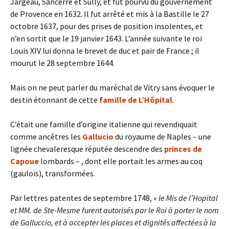
Jargeau, Sancerre et Sully, et fut pourvu du gouvernement
de Provence en 1632. Il fut arrêté et mis à la Bastille le 27
octobre 1637, pour des prises de position insolentes, et
n’en sortit que le 19 janvier 1643. L’année suivante le roi
Louis XIV lui donna le brevet de duc et pair de France ; il
mourut le 28 septembre 1644.
Mais on ne peut parler du maréchal de Vitry sans évoquer le
destin étonnant de cette
famille de L’Hôpital
.
C’était une famille d’origine italienne qui revendiquait
comme ancêtres les
Gallucio
du royaume de Naples – une
lignée chevaleresque réputée descendre des
princes de
Capoue
lombards – , dont elle portait les armes au coq
(gaulois), transformées.
Par lettres patentes de septembre 1748, «
le Mis de l’Hopital
et MM. de Ste-Mesme furent autorisés par le Roi à porter le nom
de Galluccio, et à accepter les places et dignités affectées à la