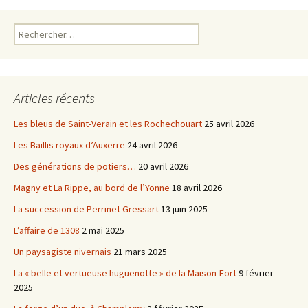
o
r
k
Rechercher :
Articles récents
Les bleus de Saint-Verain et les Rochechouart
25 avril 2026
Les Baillis royaux d’Auxerre
24 avril 2026
Des générations de potiers…
20 avril 2026
Magny et La Rippe, au bord de l’Yonne
18 avril 2026
La succession de Perrinet Gressart
13 juin 2025
L’affaire de 1308
2 mai 2025
Un paysagiste nivernais
21 mars 2025
La « belle et vertueuse huguenotte » de la Maison-Fort
9 février
2025