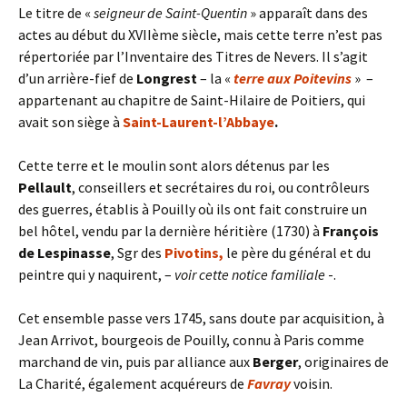
Le titre de «
seigneur de Saint-Quentin
» apparaît dans des
actes au début du XVIIème siècle, mais cette terre n’est pas
répertoriée par l’Inventaire des Titres de Nevers. Il s’agit
d’un arrière-fief de
Longrest
– la «
terre aux Poitevins
» –
appartenant au chapitre de Saint-Hilaire de Poitiers, qui
avait son siège à
Saint-Laurent-l’Abbaye
.
Cette terre et le moulin sont alors détenus par les
Pellault
, conseillers et secrétaires du roi, ou contrôleurs
des guerres, établis à Pouilly où ils ont fait construire un
bel hôtel, vendu par la dernière héritière (1730) à
François
de Lespinasse
, Sgr des
Pivotins,
le père du général et du
peintre qui y naquirent, –
voir cette notice familiale
-.
Cet ensemble passe vers 1745, sans doute par acquisition, à
Jean Arrivot, bourgeois de Pouilly, connu à Paris comme
marchand de vin, puis par alliance aux
Berger
, originaires de
La Charité, également acquéreurs de
Favray
voisin.