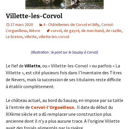
Villette-les-Corvol
27 mars 2020
4 - Châtellenies de Corvol et Billy
,
Cornol-
L'orgueilleux
,
Nièvre
corvol
,
de gayot
,
de marchand
,
de razille
,
Le breton
,
villette
,
villette-les-corvol
(Illustration : le pont sur le Sauzay à Corvol)
Le fief de
Villette
, ou « Villette-les-Corvol » ou parfois « La
Villette », est cité plusieurs fois dans l’Inventaire des Titres
de Nevers, mais la succession de ses titulaires reste difficile
à établir complètement.
Le château actuel, au bord du Sauzay, en impose par sa taille
à l’entrée de
Corvol-l’Orgueilleux.
Il date du début du
XIXème siècle et a dû remplacer une construction plus
ancienne dont il n’y a plus aucune trace. A l’origine Villette
avait des fossés alimentés par la rivière.