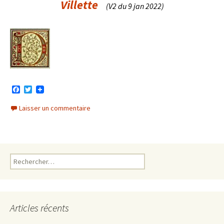
Villette
(V2 du 9 jan 2022)
F
T
a
w
c
i
Laisser un commentaire
e
t
b
t
o
e
o
r
k
Rechercher :
Articles récents