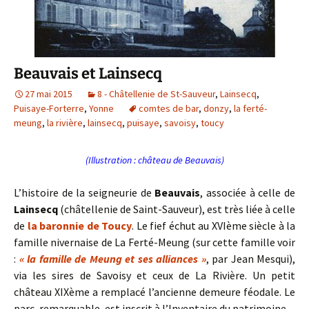
Beauvais et Lainsecq
27 mai 2015
8 - Châtellenie de St-Sauveur
,
Lainsecq
,
Puisaye-Forterre
,
Yonne
comtes de bar
,
donzy
,
la ferté-
meung
,
la rivière
,
lainsecq
,
puisaye
,
savoisy
,
toucy
(Illustration : château de Beauvais)
L’histoire de la seigneurie de
Beauvais
, associée à celle de
Lainsecq
(châtellenie de Saint-Sauveur), est très liée à celle
de
la baronnie de Toucy
. Le fief échut au XVIème siècle à la
famille nivernaise de La Ferté-Meung (sur cette famille voir
:
« la famille de Meung et ses alliances »
, par Jean Mesqui),
via les sires de Savoisy et ceux de La Rivière. Un petit
château XIXème a remplacé l’ancienne demeure féodale. Le
parc, remarquable, est inscrit à l’Inventaire du patrimoine.