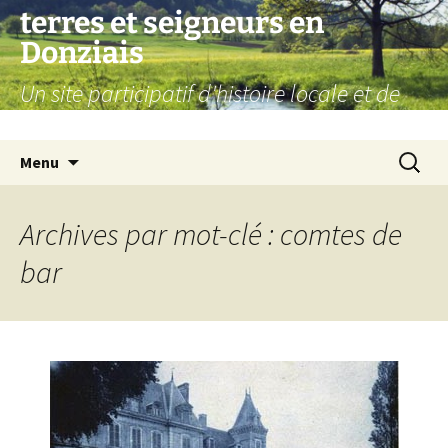
Aller
terres et seigneurs en
au
Donziais
contenu
Un site participatif d'histoire locale et de
généalogie
Recherc
Menu
Archives par mot-clé : comtes de
bar