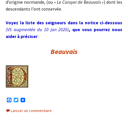
d’origine normande, (ou
« Le Caruyer de Beauvais »
) dont les
descendants l’ont conservée.
Voyez la liste des seigneurs dans la notice ci-dessous
(V5 augmentée du 10 jan 2020)
, que vous pourrez nous
aider à préciser
:
Beauvais
F
T
a
w
c
i
Laisser un commentaire
e
t
b
t
o
e
o
r