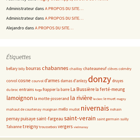
Administrateur
dans
A PROPOS DU SITE…
Administrateur
dans
A PROPOS DU SITE…
Alejandro
dans
A PROPOS DU SITE…
Étiquettes
chabannes
bourras
chateauneuf
bellary
billy
chailloy
clèves
colméry
donzy
cosne
d'armes
corvol
damas d'anlezy
druyes
courvol
La Bussière
la ferté-meung
entrains
frappier
la barre
du broc
forge
la rivière
lamoignon
la motte-josserand
le muet
le clerc
magny
nivernais
mello
mahaut de courtenay
maignan
mullot
nohain
saint-verain
pernay
puisaye
saint-fargeau
saint germain
suilly
treigny
vergers
Talvanne
troussebois
vielmanay