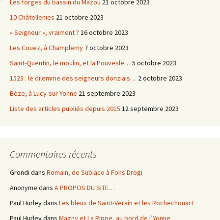
Les forges du bassin du Mazou
21 octobre 2023
10 Châtellenies
21 octobre 2023
« Seigneur », vraiment ?
16 octobre 2023
Les Couez, à Champlemy
7 octobre 2023
Saint-Quentin, le moulin, et la Pouvesle…
5 octobre 2023
1523 : le dilemme des seigneurs donziais…
2 octobre 2023
Bèze, à Lucy-sur-Yonne
21 septembre 2023
Liste des articles publiés depuis 2015
12 septembre 2023
Commentaires récents
Grondi
dans
Romain, de Subiaco à Fons Drogi
Anonyme
dans
A PROPOS DU SITE…
Paul Hurley
dans
Les bleus de Saint-Verain et les Rochechouart
Paul Hurley
dans
Magny et La Rippe, au bord de l’Yonne