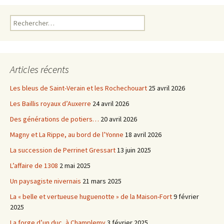
k
Rechercher :
Articles récents
Les bleus de Saint-Verain et les Rochechouart
25 avril 2026
Les Baillis royaux d’Auxerre
24 avril 2026
Des générations de potiers…
20 avril 2026
Magny et La Rippe, au bord de l’Yonne
18 avril 2026
La succession de Perrinet Gressart
13 juin 2025
L’affaire de 1308
2 mai 2025
Un paysagiste nivernais
21 mars 2025
La « belle et vertueuse huguenotte » de la Maison-Fort
9 février
2025
La forge d’un duc, à Champlemy
3 février 2025