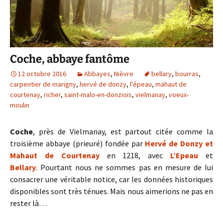
Coche, abbaye fantôme
12 octobre 2016
Abbayes
,
Nièvre
bellary
,
bourras
,
carpentier de marigny
,
hervé de donzy
,
l'épeau
,
mahaut de
courtenay
,
richer
,
saint-malo-en-donziois
,
vielmanay
,
voeux-
moulin
Coche
, près de Vielmanay, est partout citée comme la
troisième abbaye (prieuré) fondée par
Hervé de Donzy et
Mahaut de Courtenay
en 1218, avec
L’Epeau
et
Bellary
. Pourtant nous ne sommes pas en mesure de lui
consacrer une véritable notice, car les données historiques
disponibles sont très ténues. Mais nous aimerions ne pas en
rester là…