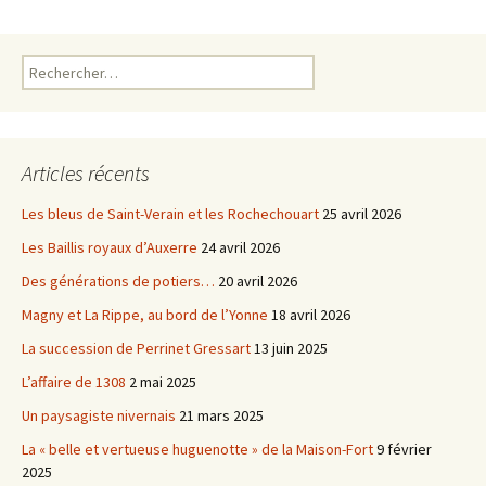
o
e
o
r
k
Rechercher :
Articles récents
Les bleus de Saint-Verain et les Rochechouart
25 avril 2026
Les Baillis royaux d’Auxerre
24 avril 2026
Des générations de potiers…
20 avril 2026
Magny et La Rippe, au bord de l’Yonne
18 avril 2026
La succession de Perrinet Gressart
13 juin 2025
L’affaire de 1308
2 mai 2025
Un paysagiste nivernais
21 mars 2025
La « belle et vertueuse huguenotte » de la Maison-Fort
9 février
2025