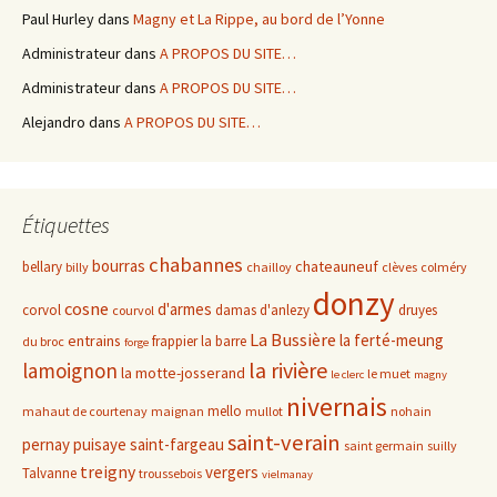
Paul Hurley
dans
Magny et La Rippe, au bord de l’Yonne
Administrateur
dans
A PROPOS DU SITE…
Administrateur
dans
A PROPOS DU SITE…
Alejandro
dans
A PROPOS DU SITE…
Étiquettes
chabannes
bourras
chateauneuf
bellary
billy
chailloy
clèves
colméry
donzy
cosne
d'armes
corvol
damas d'anlezy
druyes
courvol
La Bussière
la ferté-meung
entrains
frappier
la barre
du broc
forge
la rivière
lamoignon
la motte-josserand
le muet
le clerc
magny
nivernais
mello
mahaut de courtenay
maignan
mullot
nohain
saint-verain
pernay
puisaye
saint-fargeau
saint germain
suilly
treigny
vergers
Talvanne
troussebois
vielmanay