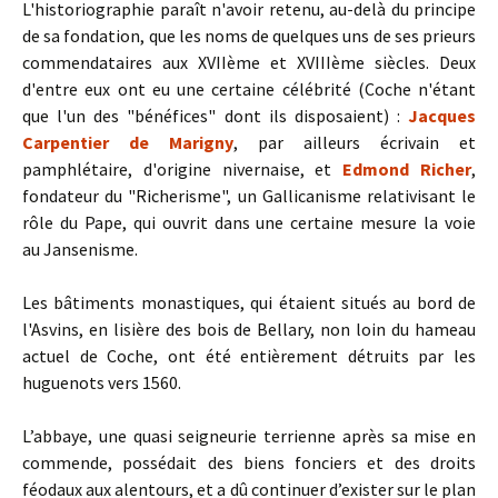
L'historiographie paraît n'avoir retenu, au-delà du principe
de sa fondation, que les noms de quelques uns de ses prieurs
commendataires aux XVIIème et XVIIIème siècles. Deux
d'entre eux ont eu une certaine célébrité (Coche n'étant
que l'un des "bénéfices" dont ils disposaient) :
Jacques
Carpentier de Marigny
, par ailleurs écrivain et
pamphlétaire, d'origine nivernaise, et
Edmond Richer
,
fondateur du "Richerisme", un Gallicanisme relativisant le
rôle du Pape, qui ouvrit dans une certaine mesure la voie
au Jansenisme.
Les bâtiments monastiques, qui étaient situés au bord de
l'Asvins, en lisière des bois de Bellary, non loin du hameau
actuel de Coche, ont été entièrement détruits par les
huguenots vers 1560.
L’abbaye, une quasi seigneurie terrienne après sa mise en
commende, possédait des biens fonciers et des droits
féodaux aux alentours, et a dû continuer d’exister sur le plan