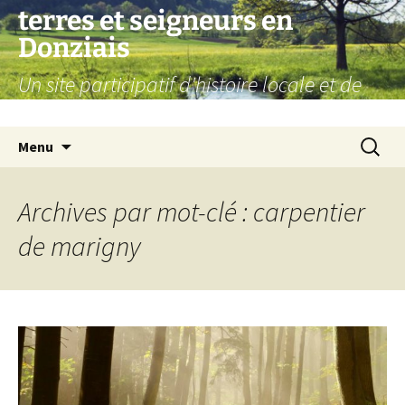
Aller
terres et seigneurs en
au
Donziais
contenu
Un site participatif d'histoire locale et de
généalogie
Recherc
Menu
Archives par mot-clé : carpentier
de marigny