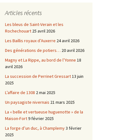
Châtellenie d’Etais
Articles récents
Châtellenie de Chatel-
-
Censoir
Châtellenies de Corvol et
Les bleus de Saint-Verain et les
Billy
Rochechouart
25 avril 2026
s du
Les Baillis royaux d’Auxerre
24 avril 2026
Des générations de potiers…
20 avril 2026
Magny et La Rippe, au bord de l’Yonne
18
avril 2026
La succession de Perrinet Gressart
13 juin
2025
L’affaire de 1308
2 mai 2025
Un paysagiste nivernais
21 mars 2025
La « belle et vertueuse huguenotte » de la
Maison-Fort
9 février 2025
La forge d’un duc, à Champlemy
3 février
2025