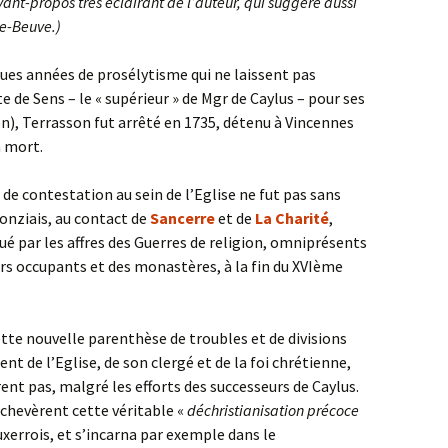
nt-propos très éclairant de l’auteur, qui suggère aussi
e-Beuve.)
es années de prosélytisme qui ne laissent pas
e de Sens – le « supérieur » de Mgr de Caylus – pour ses
n), Terrasson fut arrêté en 1735, détenu à Vincennes
a mort.
t de contestation au sein de l’Eglise ne fut pas sans
onziais, au contact de
Sancerre
et de
La Charité
,
 par les affres des Guerres de religion, omniprésents
urs occupants et des monastères, à la fin du XVIème
ette nouvelle parenthèse de troubles et de divisions
nt de l’Eglise, de son clergé et de la foi chrétienne,
ent pas, malgré les efforts des successeurs de Caylus.
chevèrent cette véritable «
déchristianisation précoce
Auxerrois, et s’incarna par exemple dans le