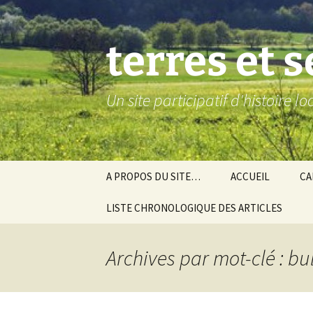
Aller
au
contenu
terres et 
Un site participatif d'histoire l
A PROPOS DU SITE…
ACCUEIL
CA
LISTE CHRONOLOGIQUE DES ARTICLES
Ba
Ev
Archives par mot-clé : bu
Co
Gra