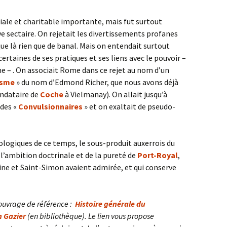
ciale et charitable importante, mais fut surtout
ve sectaire. On rejetait les divertissements profanes
sque là rien que de banal. Mais on entendait surtout
certaines de ses pratiques et ses liens avec le pouvoir –
me – . On associait Rome dans ce rejet au nom d’un
isme
» du nom d’Edmond Richer, que nous avons déjà
dataire de
Coche
à Vielmanay). On allait jusqu’à
 des «
Convulsionnaires
» et on exaltait de pseudo-
éologiques de ce temps, le sous-produit auxerrois du
l’ambition doctrinale et de la pureté de
Port-Royal
,
ine et Saint-Simon avaient admirée, et qui conserve
 ouvrage de référence :
Histoire générale du
n Gazier
(en bibliothèque). Le lien vous propose