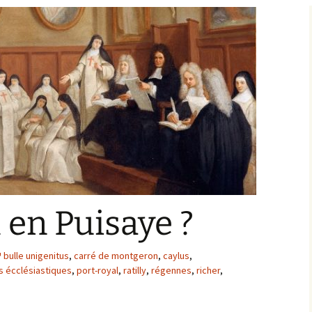
Bargis
Baronnie de Saint-Verain
Châtellenie de Saint
Verain
Comté d’Auxerre
Seigneuries voisine
Comté de Gien
Donziais
Seigneurie de Courtenay
Comté de Sancerre
 en Puisaye ?
bulle unigenitus
,
carré de montgeron
,
caylus
,
s écclésiastiques
,
port-royal
,
ratilly
,
régennes
,
richer
,