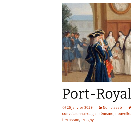
Port-Royal
26 janvier 2019
Non classé
convulsionnaires
,
jansénisme
,
nouvelle
terrasson
,
treigny