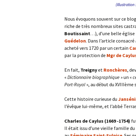
(Illustration
Nous évoquons souvent sur ce blog 
riche de très nombreux sites castr
Boutissaint
…), d’une belle église
Guédelon
. Dans l’article consacr
acheté vers 1720 par un certain
Ca
par la protection de
Mgr de Caylu
En fait,
Treigny
et
Ronchères
, de
«
Dictionnaire biographique
» un «
c
Port-Royal
», au début du XVIIIème s
Cette histoire curieuse du
Jansén
l’évêque lui-même, et l’abbé Terras
Charles de Caylus (1669 -1754)
fu
Il était issu d’une vieille famille 
au
Séminaire Saint-Sulpice
. Ses 