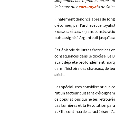
simplement une reproduction de l’ava
la lecture du «
Port-Royal
» de Saint
Finalement dénoncé après de longu
d’étonner, par l’archevêque loyalist
«
messes sèches
» (sans consécratio
puis assigné à Argenteuil jusqu’à s
Cet épisode de luttes fratricides e
conséquences dans le diocèse. Le D
avait déjà été profondément marqué
dans l’histoire des châteaux, de le
siècle.
Les spécialistes considèrent que c
fut un facteur puissant d’éloigneme
de populations qui ne les retrouvèr
Les Lumières et la Révolution para
» . Elle continua de caractériser l’