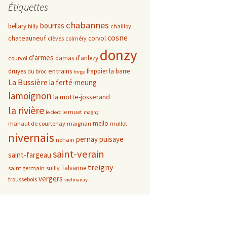
Étiquettes
chabannes
bourras
bellary
billy
chailloy
cosne
chateauneuf
corvol
clèves
colméry
donzy
d'armes
damas d'anlezy
courvol
entrains
druyes
frappier
la barre
du broc
forge
La Bussière
la ferté-meung
lamoignon
la motte-josserand
la rivière
le muet
le clerc
magny
mello
mahaut de courtenay
maignan
mullot
nivernais
pernay
puisaye
nohain
saint-verain
saint-fargeau
treigny
Talvanne
saint germain
suilly
vergers
troussebois
vielmanay