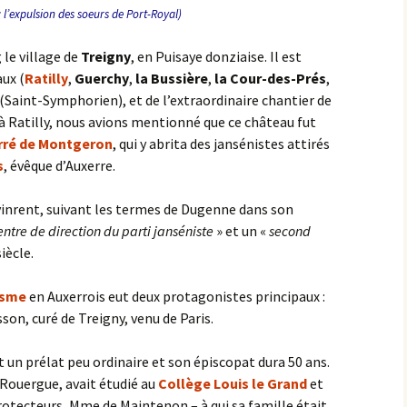
 : l’expulsion des soeurs de Port-Royal)
le village de
Treigny
, en Puisaye donziaise. Il est
aux (
Ratilly
,
Guerchy
,
la Bussière
,
la Cour-des-Prés
,
 (Saint-Symphorien), et de l’extraordinaire chantier de
é à Ratilly, nous avions mentionné que ce château fut
rré de Montgeron
, qui y abrita des jansénistes attirés
s
, évêque d’Auxerre.
vinrent, suivant les termes de Dugenne dans son
entre de direction du parti janséniste
» et un «
second
iècle.
isme
en Auxerrois eut deux protagonistes principaux :
son, curé de Treigny, venu de Paris.
t un prélat peu ordinaire et son épiscopat dura 50 ans.
du Rouergue, avait étudié au
Collège Louis le Grand
et
protecteurs, Mme de Maintenon – à qui sa famille était