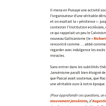
Il mena en Puisaye une activité so
l’organisateur d’une véritable déri
et on exaltait la « pénitence » : ju
contester l’Institution ecclésiale, 
ce qui rappelait un peu le Calvinis
nouveau Gallicanisme (le «
Richer
rencontré comme…. abbé commen
regarder avec indulgence les excès
miracles.
Sans entrer dans les subtilités th
Jansénisme paraît bien éloigné de 
que Pascal avait soutenue, que Rac
une véritable
aura
à notre époque.
(Pour approfondir ces questions, un
mouvement janséniste
,
d’
Augusti