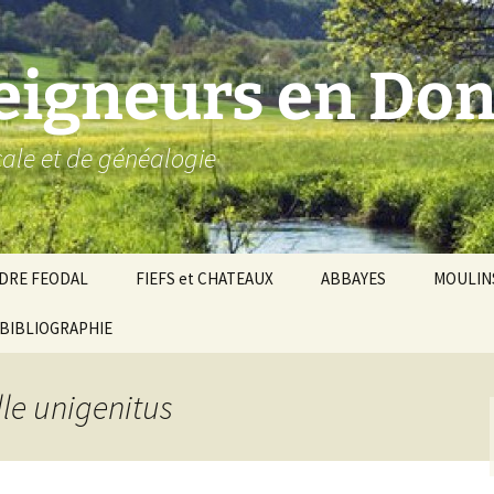
seigneurs en Don
ocale et de généalogie
DRE FEODAL
FIEFS et CHATEAUX
ABBAYES
MOULIN
ronnie de Donzy
BIBLIOGRAPHIE
Par ordre alphabétique…
Saint-Aignan-sur-Cher
êché d’Auxerre
Par châtellenies…
Le Perche-Gouët
Châtellenies d’origi
lle unigenitus
mté-duché de Nevers
Châtellenies adjoin
nds fiefs voisins
Baronnie de Toucy
Châtellenie de
(Saint-Fargeau, Puisaye)
Châteauneuf-Val-d