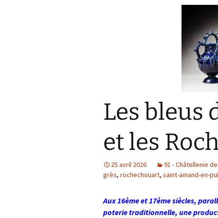
Les bleus 
et les Roc
25 avril 2026
91 - Châtellenie de
grès
,
rochechouart
,
saint-amand-en-pu
Aux 16ème et 17ème siècles, parallè
poterie traditionnelle, une product