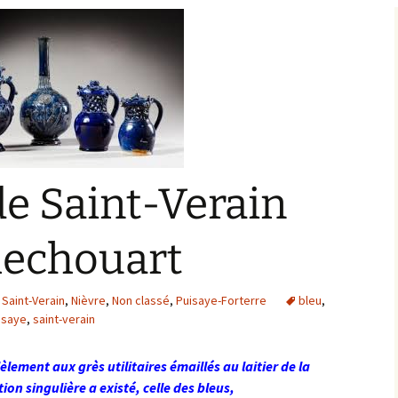
Bargis
Baronnie de Saint-Verain
Châtellenie de Saint
Verain
Comté d’Auxerre
Seigneuries voisine
Comté de Gien
Donziais
Seigneurie de Courtenay
de Saint-Verain
Comté de Sancerre
hechouart
 Saint-Verain
,
Nièvre
,
Non classé
,
Puisaye-Forterre
bleu
,
isaye
,
saint-verain
lement aux grès utilitaires émaillés au laitier de la
ion singulière a existé, celle des bleus,