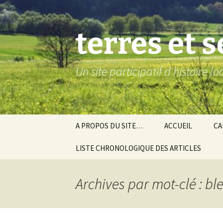
Aller
au
contenu
terres et 
Un site participatif d'histoire l
A PROPOS DU SITE…
ACCUEIL
CA
LISTE CHRONOLOGIQUE DES ARTICLES
Ba
Ev
Archives par mot-clé : bl
Co
Gra