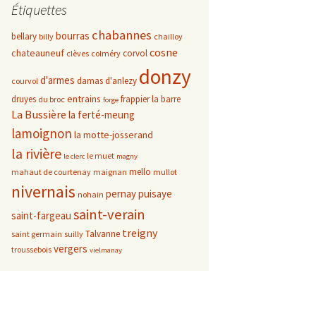
Étiquettes
chabannes
bourras
bellary
billy
chailloy
cosne
chateauneuf
corvol
clèves
colméry
donzy
d'armes
damas d'anlezy
courvol
entrains
druyes
frappier
la barre
du broc
forge
La Bussière
la ferté-meung
lamoignon
la motte-josserand
la rivière
le muet
le clerc
magny
mello
mahaut de courtenay
maignan
mullot
nivernais
pernay
puisaye
nohain
saint-verain
saint-fargeau
treigny
Talvanne
saint germain
suilly
vergers
troussebois
vielmanay