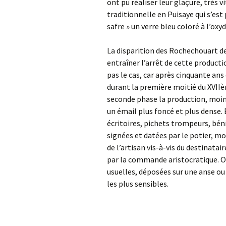
ont pu réaliser leur glaçure, très v
traditionnelle en Puisaye qui s’est 
safre » un verre bleu coloré à l’oxy
La disparition des Rochechouart de
entraîner l’arrêt de cette producti
pas le cas, car après cinquante ans
durant la première moitié du XVIIè
seconde phase la production, moin
un émail plus foncé et plus dense. 
écritoires, pichets trompeurs, bén
signées et datées par le potier, 
de l’artisan vis-à-vis du destinata
par la commande aristocratique. On
usuelles, déposées sur une anse ou 
les plus sensibles.