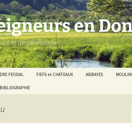
seigneurs en Don
ocale et de généalogie
DRE FEODAL
FIEFS et CHATEAUX
ABBAYES
MOULIN
ronnie de Donzy
BIBLIOGRAPHIE
Par ordre alphabétique…
Saint-Aignan-sur-Cher
êché d’Auxerre
Par châtellenies…
Le Perche-Gouët
Châtellenies d’origi
eu
mté-duché de Nevers
Châtellenies adjoin
nds fiefs voisins
Baronnie de Toucy
Châtellenie de
(Saint-Fargeau, Puisaye)
Châteauneuf-Val-d