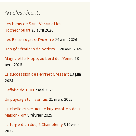
Châtellenie d’Etais
Articles récents
Châtellenie de Chatel-
-
Censoir
Châtellenies de Corvol et
Les bleus de Saint-Verain et les
Billy
Rochechouart
25 avril 2026
s du
Les Baillis royaux d’Auxerre
24 avril 2026
Des générations de potiers…
20 avril 2026
Magny et La Rippe, au bord de l’Yonne
18
avril 2026
La succession de Perrinet Gressart
13 juin
2025
L’affaire de 1308
2 mai 2025
Un paysagiste nivernais
21 mars 2025
La « belle et vertueuse huguenotte » de la
Maison-Fort
9 février 2025
La forge d’un duc, à Champlemy
3 février
2025