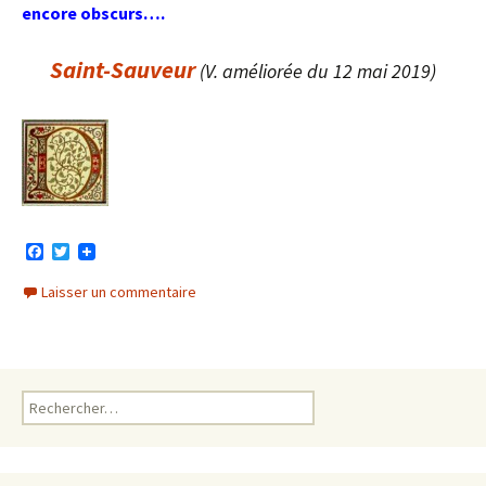
encore obscurs….
Saint-Sauveur
(V. améliorée du 12 mai 2019)
F
T
a
w
c
i
Laisser un commentaire
e
t
b
t
o
e
o
r
k
Rechercher :