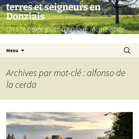
Aller
terres et seigneurs en
au
Donziais
contenu
Un site participatif d'histoire locale et de
généalogie
Recherc
Menu
Archives par mot-clé : alfonso de
la cerda