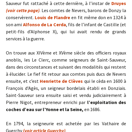
Sauveur fut rattaché à cette dernière, à l’instar de
Druyes
(voir cette page)
. Les comtes de Nevers, barons de Donzy la
conservèrent.
Louis de Flandre
en fit même don en 1324 à
son ami
Alfonso de La Cerda
, fils de l’infant de Castille (et
petit-fils d’Alphonse X), qui lui avait rendu de grands
services à la guerre.
On trouve aux XIVème et XVème siècle des officiers royaux
anoblis, les Le Clerc, comme seigneurs de Saint-Sauveur,
dans des circonstances et suivant des modalités qui restent
à élucider. Le fief fit retour aux comtes puis ducs de Nevers
ensuite, et c’est
Henriette de Clèves
qui le cèda en 1600 à
François d’Agès, un seigneur bordelais établi en Donziais.
Saint-Sauveur sera ensuite saisi et vendu judiciairement à
Pierre Nigot, entrepreneur enrichi par
l’exploitation des
coches d’eau sur l’Yonne et la Seine,
en 1686.
En 1794, la seigneurie est achetée par les Vathaire de
Guerchy
(voir article Guerchy)
.