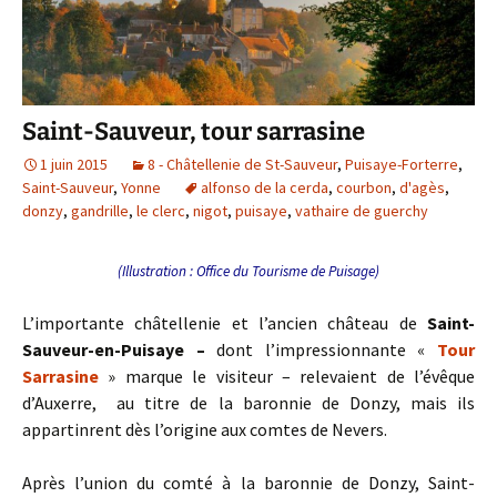
Saint-Sauveur, tour sarrasine
1 juin 2015
8 - Châtellenie de St-Sauveur
,
Puisaye-Forterre
,
Saint-Sauveur
,
Yonne
alfonso de la cerda
,
courbon
,
d'agès
,
donzy
,
gandrille
,
le clerc
,
nigot
,
puisaye
,
vathaire de guerchy
(Illustration : Office du Tourisme de Puisage)
L’importante châtellenie et l’ancien château de
Saint-
Sauveur-en-Puisaye –
dont l’impressionnante «
Tour
Sarrasine
» marque le visiteur – relevaient de l’évêque
d’Auxerre, au titre de la baronnie de Donzy, mais ils
appartinrent dès l’origine aux comtes de Nevers.
Après l’union du comté à la baronnie de Donzy, Saint-