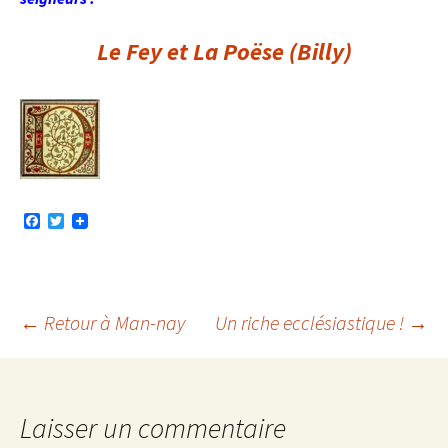
Le Fey et La Poëse (Billy)
F
T
a
w
c
i
e
t
b
t
o
e
o
r
Navigation
←
Retour à Man-nay
Un riche ecclésiastique !
→
k
des
Laisser un commentaire