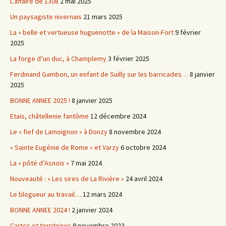
L’affaire de 1308
2 mai 2025
Un paysagiste nivernais
21 mars 2025
La « belle et vertueuse huguenotte » de la Maison-Fort
9 février
2025
La forge d’un duc, à Champlemy
3 février 2025
Ferdinand Gambon, un enfant de Suilly sur les barricades…
8 janvier
2025
BONNE ANNEE 2025 !
8 janvier 2025
Etais, châtellenie fantôme
12 décembre 2024
Le « fief de Lamoignon » à Donzy
8 novembre 2024
« Sainte Eugénie de Rome » et Varzy
6 octobre 2024
La « pôté d’Asnois »
7 mai 2024
Nouveauté : « Les sires de La Rivière »
24 avril 2024
Le blogueur au travail…
12 mars 2024
BONNE ANNEE 2024 !
2 janvier 2024
Cartes et territoires
9 novembre 2023