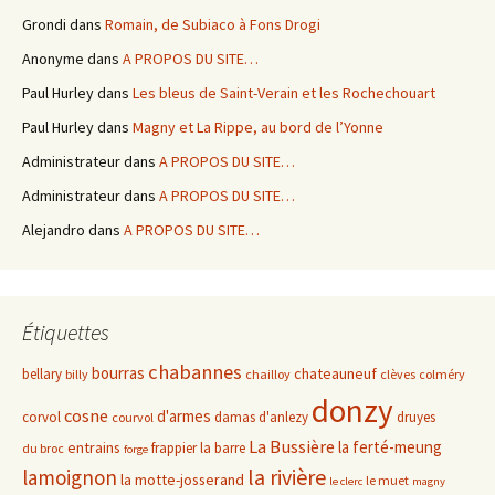
Grondi
dans
Romain, de Subiaco à Fons Drogi
Anonyme
dans
A PROPOS DU SITE…
Paul Hurley
dans
Les bleus de Saint-Verain et les Rochechouart
Paul Hurley
dans
Magny et La Rippe, au bord de l’Yonne
Administrateur
dans
A PROPOS DU SITE…
Administrateur
dans
A PROPOS DU SITE…
Alejandro
dans
A PROPOS DU SITE…
Étiquettes
chabannes
bourras
chateauneuf
bellary
billy
chailloy
clèves
colméry
donzy
cosne
d'armes
corvol
damas d'anlezy
druyes
courvol
La Bussière
la ferté-meung
entrains
frappier
la barre
du broc
forge
la rivière
lamoignon
la motte-josserand
le muet
le clerc
magny