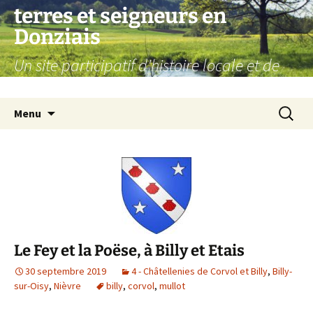
Aller
terres et seigneurs en
au
Donziais
contenu
Un site participatif d'histoire locale et de
généalogie
Recherc
Menu
Le Fey et la Poëse, à Billy et Etais
30 septembre 2019
4 - Châtellenies de Corvol et Billy
,
Billy-
sur-Oisy
,
Nièvre
billy
,
corvol
,
mullot