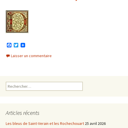
F
T
a
w
c
i
Laisser un commentaire
e
t
b
t
o
e
o
r
k
Rechercher :
Articles récents
Les bleus de Saint-Verain et les Rochechouart
25 avril 2026