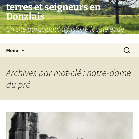
Aller
terres et seigneurs en
au
Donziais
contenu
Un site participatif d'histoire locale et de
généalogie
Recherc
Menu
Archives par mot-clé : notre-dame
du pré