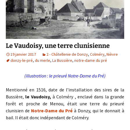
Le Vaudoisy, une terre clunisienne
19 janvier 2017
2 - Châtellenie de Donzy
,
Colméry
,
Nièvre
donzy-le-pré
,
du merle
,
La Bussière
,
notre-dame du pré
(illustration : le prieuré Notre-Dame du Pré)
Mentionné en 1516, date de l’installation des sires de la
Bussière,
le Vaudoisy,
à Colméry , enclavé dans la grande
forêt et proche de Menou, était une terre du prieuré
clunisien de
Notre-Dame du Pré
à Donzy, qui le donnait à
bail. Il était donc indépendant de Colméry.