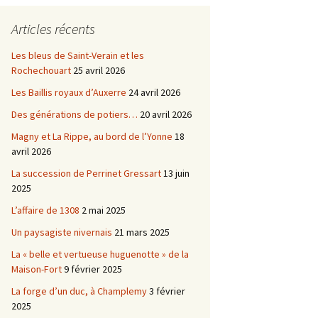
Châtellenie d’Etais
Articles récents
Châtellenie de Chatel-
-
Censoir
Châtellenies de Corvol et
Les bleus de Saint-Verain et les
Billy
Rochechouart
25 avril 2026
s du
Les Baillis royaux d’Auxerre
24 avril 2026
Des générations de potiers…
20 avril 2026
Magny et La Rippe, au bord de l’Yonne
18
avril 2026
La succession de Perrinet Gressart
13 juin
2025
L’affaire de 1308
2 mai 2025
Un paysagiste nivernais
21 mars 2025
La « belle et vertueuse huguenotte » de la
Maison-Fort
9 février 2025
La forge d’un duc, à Champlemy
3 février
2025