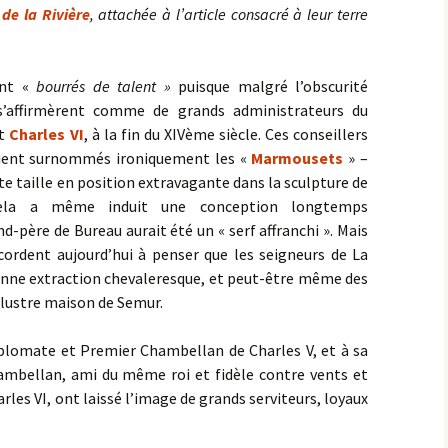
 de la Rivière
, attachée à l’article consacré à leur terre
ient «
bourrés de talent »
puisque malgré l’obscurité
 s’affirmèrent comme de grands administrateurs du
t
Charles VI
, à la fin du XIVème siècle. Ces conseillers
taient surnommés ironiquement les «
Marmousets
» –
te taille en position extravagante dans la sculpture de
 Cela a même induit une conception longtemps
d-père de Bureau aurait été un « serf affranchi ». Mais
cordent aujourd’hui à penser que les seigneurs de La
ienne extraction chevaleresque, et peut-être même des
llustre maison de Semur.
iplomate et Premier Chambellan de Charles V, et à sa
mbellan, ami du même roi et fidèle contre vents et
les VI, ont laissé l’image de grands serviteurs, loyaux