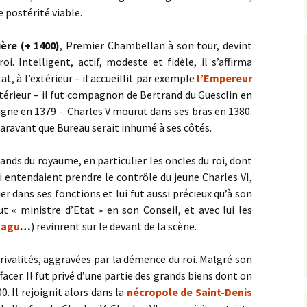
e postérité viable.
ière (+ 1400)
, Premier Chambellan à son tour, devint
i. Intelligent, actif, modeste et fidèle, il s’affirma
t, à l’extérieur – il accueillit par exemple
l’Empereur
térieur – il fut compagnon de Bertrand du Guesclin en
agne en 1379 -. Charles V mourut dans ses bras en 1380.
paravant que Bureau serait inhumé à ses côtés.
ands du royaume, en particulier les oncles du roi, dont
ui entendaient prendre le contrôle du jeune Charles VI,
ier dans ses fonctions et lui fut aussi précieux qu’à son
ut « ministre d’Etat » en son Conseil, et avec lui les
tagu
…
) revinrent sur le devant de la scène.
 rivalités, aggravées par la démence du roi. Malgré son
facer. Il fut privé d’une partie des grands biens dont on
0. Il rejoignit alors dans la
nécropole de Saint-Denis