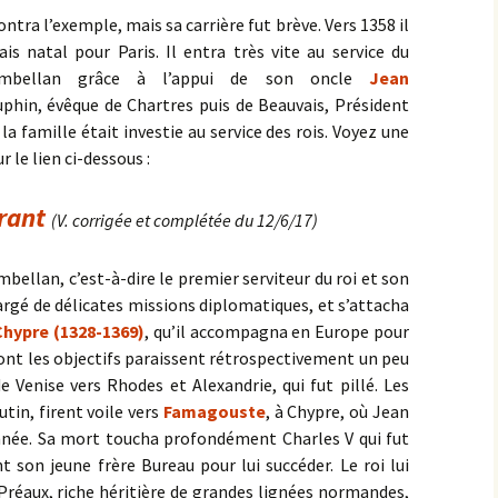
tra l’exemple, mais sa carrière fut brève. Vers 1358 il
ais natal pour Paris. Il entra très vite au service du
mbellan grâce à l’appui de son oncle
Jean
phin, évêque de Chartres puis de Beauvais, Président
 famille était investie au service des rois. Voyez une
r le lien ci-dessous :
rant
(V. corrigée et complétée du 12/6/17)
ellan, c’est-à-dire le premier serviteur du roi et son
argé de délicates missions diplomatiques, et s’attacha
 Chypre (1328-1369)
, qu’il accompagna en Europe pour
dont les objectifs paraissent rétrospectivement un peu
de Venise vers Rhodes et Alexandrie, qui fut pillé. Les
tin, firent voile vers
Famagouste
, à Chypre, où Jean
née. Sa mort toucha profondément Charles V qui fut
t son jeune frère Bureau pour lui succéder. Le roi lui
 Préaux, riche héritière de grandes lignées normandes,