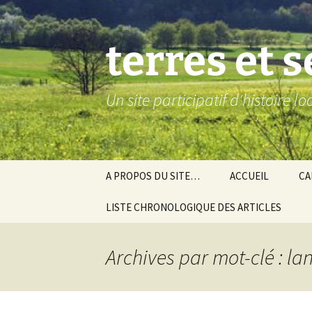
Aller
au
contenu
terres et 
Un site participatif d'histoire l
A PROPOS DU SITE…
ACCUEIL
CA
LISTE CHRONOLOGIQUE DES ARTICLES
Ba
Ev
Archives par mot-clé : l
Co
Gra