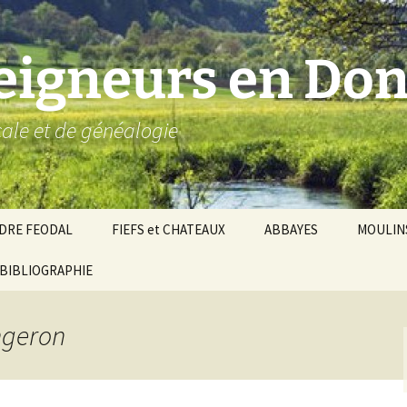
seigneurs en Don
ocale et de généalogie
DRE FEODAL
FIEFS et CHATEAUX
ABBAYES
MOULIN
ronnie de Donzy
BIBLIOGRAPHIE
Par ordre alphabétique…
Saint-Aignan-sur-Cher
êché d’Auxerre
Par châtellenies…
Le Perche-Gouët
Châtellenies d’origi
angeron
mté-duché de Nevers
Châtellenies adjoin
nds fiefs voisins
Baronnie de Toucy
Châtellenie de
(Saint-Fargeau, Puisaye)
Châteauneuf-Val-d