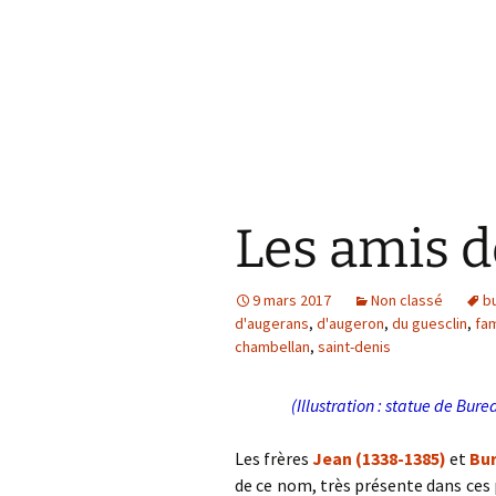
Les amis d
9 mars 2017
Non classé
b
d'augerans
,
d'augeron
,
du guesclin
,
fa
chambellan
,
saint-denis
(Illustration : statue de Bur
Les frères
Jean (1338-1385)
et
Bur
de ce nom, très présente dans ces 