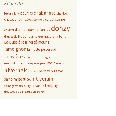
Étiquettes
chabannes
bourras
bellary
billy
chailloy
cosne
chateauneuf
corvol
clèves
colméry
donzy
d'armes
damas d'anlezy
courvol
entrains
druyes
frappier
la barre
du broc
forge
La Bussière
la ferté-meung
lamoignon
la motte-josserand
la rivière
le muet
le clerc
magny
mello
mahaut de courtenay
maignan
mullot
nivernais
pernay
puisaye
nohain
saint-verain
saint-fargeau
treigny
Talvanne
saint germain
suilly
vergers
troussebois
vielmanay