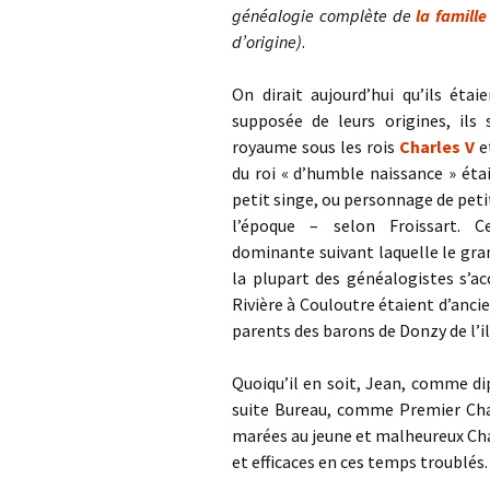
généalogie complète de
la famille
d’origine)
.
On dirait aujourd’hui qu’ils éta
supposée de leurs origines, ils
royaume sous les rois
Charles V
e
du roi « d’humble naissance » é
petit singe, ou personnage de peti
l’époque – selon Froissart.
dominante suivant laquelle le gran
la plupart des généalogistes s’ac
Rivière à Couloutre étaient d’anc
parents des barons de Donzy de l’i
Quoiqu’il en soit, Jean, comme d
suite Bureau, comme Premier Cha
marées au jeune et malheureux Char
et efficaces en ces temps troublés.