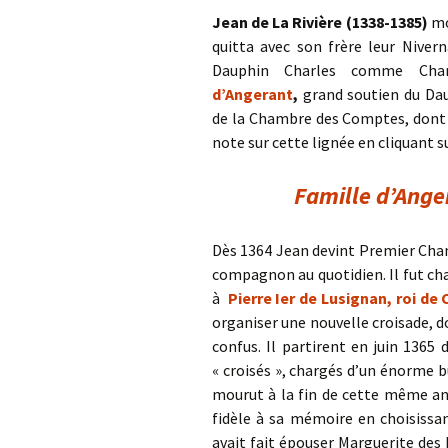
Jean de La Rivière (1338-1385)
mon
quitta avec son frère leur Nivern
Dauphin Charles comme Cha
d’Angerant
,
grand soutien du Dau
de la Chambre des Comptes, dont la
note sur cette lignée en cliquant su
Famille d’Ange
Dès 1364 Jean devint Premier Chamb
compagnon au quotidien. Il fut ch
à
Pierre Ier de Lusignan, roi de
organiser une nouvelle croisade, 
confus. Il partirent en juin 1365 
« croisés », chargés d’un énorme bu
mourut à la fin de cette même an
fidèle à sa mémoire en choisissan
avait fait épouser Marguerite des