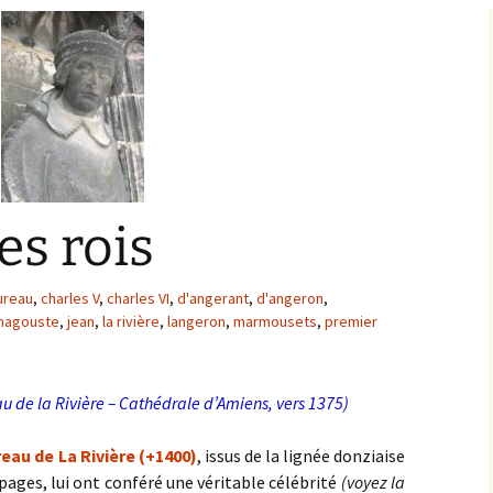
Bargis
Baronnie de Saint-Verain
Châtellenie de Saint
Verain
Comté d’Auxerre
Seigneuries voisine
Comté de Gien
Donziais
Seigneurie de Courtenay
es rois
Comté de Sancerre
ureau
,
charles V
,
charles VI
,
d'angerant
,
d'angeron
,
magouste
,
jean
,
la rivière
,
langeron
,
marmousets
,
premier
eau de la Rivière – Cathédrale d’Amiens, vers 1375)
eau de La Rivière (+1400)
, issus de la lignée donziaise
pages, lui ont conféré une véritable célébrité
(voyez la