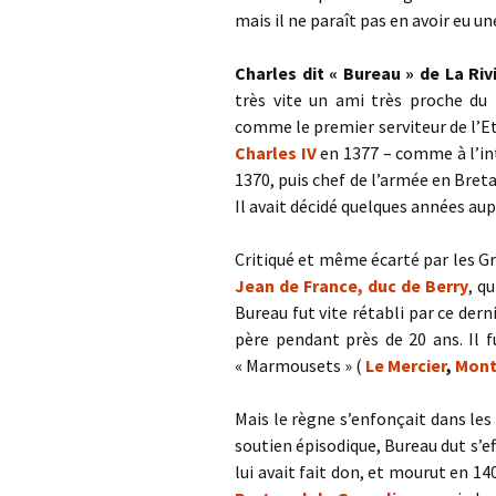
mais il ne paraît pas en avoir eu un
Charles dit « Bureau » de La Riv
très vite un ami très proche du ro
comme le premier serviteur de l’Eta
Charles IV
en 1377 – comme à l’in
1370, puis chef de l’armée en Bret
Il avait décidé quelques années au
Critiqué et même écarté par les Gr
Jean de France, duc de Berry
, q
Bureau fut vite rétabli par ce dern
père pendant près de 20 ans. Il f
« Marmousets » (
Le Mercier
,
Mon
Mais le règne s’enfonçait dans les
soutien épisodique, Bureau dut s’ef
lui avait fait don, et mourut en 140