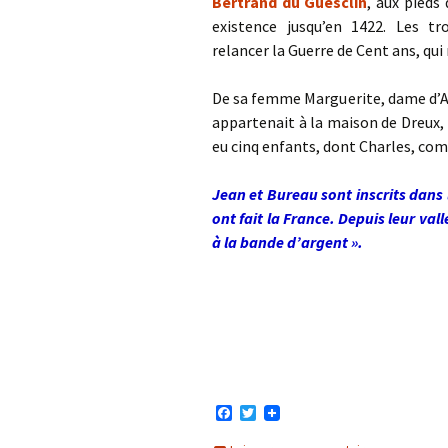
Bertrand du Guesclin
, aux pieds 
existence jusqu’en 1422. Les t
relancer la Guerre de Cent ans, qui
De sa femme Marguerite, dame d’A
appartenait à la maison de Dreux,
eu cinq enfants, dont Charles, co
Jean et Bureau sont inscrits dans 
ont fait la France. Depuis leur vall
à la bande d’argent ».
F
T
a
w
c
i