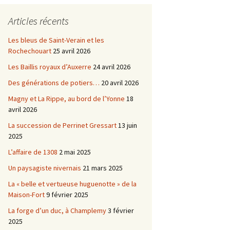
Châtellenie d’Etais
Articles récents
Châtellenie de Chatel-
-
Censoir
Châtellenies de Corvol et
Les bleus de Saint-Verain et les
Billy
Rochechouart
25 avril 2026
s du
Les Baillis royaux d’Auxerre
24 avril 2026
Des générations de potiers…
20 avril 2026
Magny et La Rippe, au bord de l’Yonne
18
avril 2026
La succession de Perrinet Gressart
13 juin
2025
L’affaire de 1308
2 mai 2025
Un paysagiste nivernais
21 mars 2025
La « belle et vertueuse huguenotte » de la
Maison-Fort
9 février 2025
La forge d’un duc, à Champlemy
3 février
2025