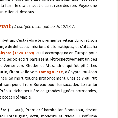
 famille était investie au service des rois. Voyez une
r le lien ci-dessous :
rant
(V. corrigée et complétée du 12/6/17)
ellan, c’est-à-dire le premier serviteur du roi et son
argé de délicates missions diplomatiques, et s’attacha
 Chypre (1328-1369)
, qu’il accompagna en Europe pour
dont les objectifs paraissent rétrospectivement un peu
de Venise vers Rhodes et Alexandrie, qui fut pillé. Les
tin, firent voile vers
Famagouste
, à Chypre, où Jean
née. Sa mort toucha profondément Charles V qui fut
t son jeune frère Bureau pour lui succéder. Le roi lui
 Préaux, riche héritière de grandes lignées normandes,
e postérité viable.
ière (+ 1400)
, Premier Chambellan à son tour, devint
i. Intelligent, actif, modeste et fidèle, il s’affirma