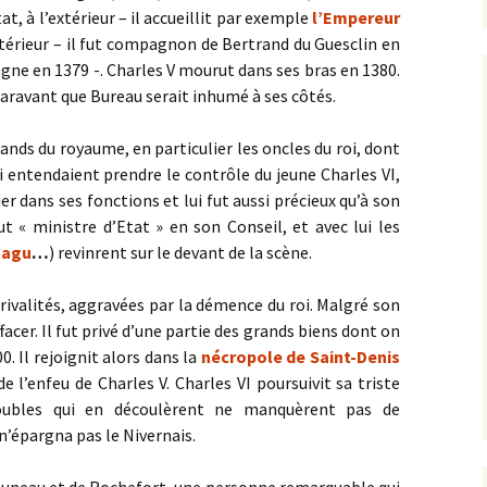
t, à l’extérieur – il accueillit par exemple
l’Empereur
térieur – il fut compagnon de Bertrand du Guesclin en
agne en 1379 -. Charles V mourut dans ses bras en 1380.
paravant que Bureau serait inhumé à ses côtés.
ands du royaume, en particulier les oncles du roi, dont
ui entendaient prendre le contrôle du jeune Charles VI,
ier dans ses fonctions et lui fut aussi précieux qu’à son
ut « ministre d’Etat » en son Conseil, et avec lui les
tagu
…
) revinrent sur le devant de la scène.
 rivalités, aggravées par la démence du roi. Malgré son
facer. Il fut privé d’une partie des grands biens dont on
0. Il rejoignit alors dans la
nécropole de Saint-Denis
de l’enfeu de Charles V. Charles VI poursuivit sa triste
roubles qui en découlèrent ne manquèrent pas de
 n’épargna pas le Nivernais.