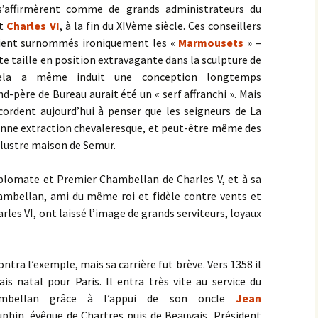
 s’affirmèrent comme de grands administrateurs du
t
Charles VI
, à la fin du XIVème siècle. Ces conseillers
taient surnommés ironiquement les «
Marmousets
» –
te taille en position extravagante dans la sculpture de
 Cela a même induit une conception longtemps
d-père de Bureau aurait été un « serf affranchi ». Mais
cordent aujourd’hui à penser que les seigneurs de La
ienne extraction chevaleresque, et peut-être même des
llustre maison de Semur.
iplomate et Premier Chambellan de Charles V, et à sa
mbellan, ami du même roi et fidèle contre vents et
les VI, ont laissé l’image de grands serviteurs, loyaux
tra l’exemple, mais sa carrière fut brève. Vers 1358 il
ais natal pour Paris. Il entra très vite au service du
mbellan grâce à l’appui de son oncle
Jean
phin, évêque de Chartres puis de Beauvais, Président