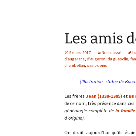
Les amis d
9 mars 2017
Non classé
b
d'augerans
,
d'augeron
,
du guesclin
,
fa
chambellan
,
saint-denis
(Illustration : statue de Bur
Les frères
Jean (1338-1385)
et
Bur
de ce nom, très présente dans ces 
généalogie complète de
la famille
d’origine)
.
On dirait aujourd’hui qu’ils éta