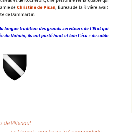
uneau et de Rochefort, une personne remarquable qui
 amie de
Christine de Pisan
, Bureau de la Rivière avait
mte de Dammartin.
la longue tradition des grands serviteurs de l’Etat qui
ée du Nohain, ils ont porté haut et loin l’écu « de sable
 » de Villenaut
Le Liarnois, proche de la Commanderie
→