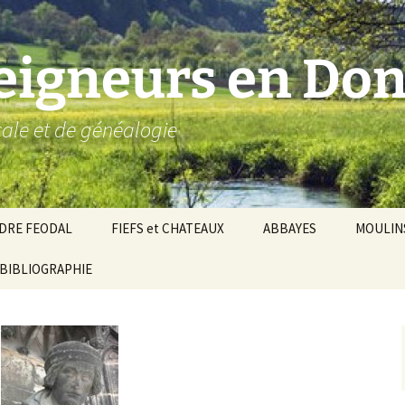
seigneurs en Don
ocale et de généalogie
DRE FEODAL
FIEFS et CHATEAUX
ABBAYES
MOULIN
ronnie de Donzy
BIBLIOGRAPHIE
Par ordre alphabétique…
Saint-Aignan-sur-Cher
êché d’Auxerre
Par châtellenies…
Le Perche-Gouët
Châtellenies d’origi
mté-duché de Nevers
Châtellenies adjoin
nds fiefs voisins
Baronnie de Toucy
Châtellenie de
(Saint-Fargeau, Puisaye)
Châteauneuf-Val-d