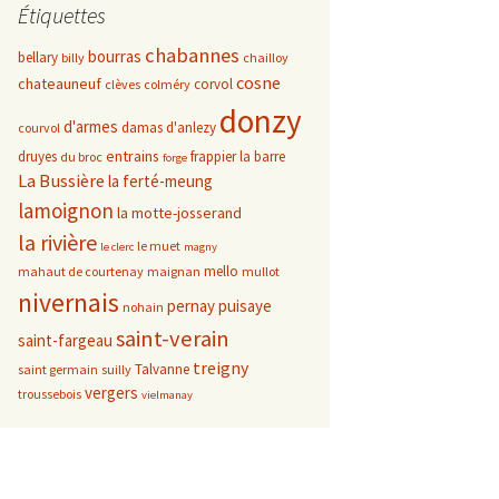
Étiquettes
chabannes
bourras
bellary
billy
chailloy
cosne
chateauneuf
corvol
clèves
colméry
donzy
d'armes
damas d'anlezy
courvol
entrains
druyes
frappier
la barre
du broc
forge
La Bussière
la ferté-meung
lamoignon
la motte-josserand
la rivière
le muet
le clerc
magny
mello
mahaut de courtenay
maignan
mullot
nivernais
pernay
puisaye
nohain
saint-verain
saint-fargeau
treigny
Talvanne
saint germain
suilly
vergers
troussebois
vielmanay