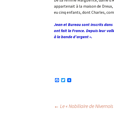
De sa femme Marguerite, dame d’A
appartenait à la maison de Dreux,
eu cinq enfants, dont Charles, co
Jean et Bureau sont inscrits dans 
ont fait la France. Depuis leur vall
à la bande d’argent ».
F
T
a
w
c
i
e
t
b
t
o
e
o
r
Navigation
←
Le « Nobiliaire de Nivernois
k