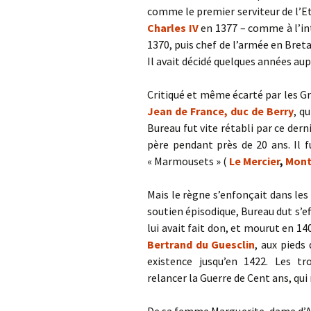
comme le premier serviteur de l’Eta
Charles IV
en 1377 – comme à l’in
1370, puis chef de l’armée en Bret
Il avait décidé quelques années au
Critiqué et même écarté par les Gr
Jean de France, duc de Berry
, q
Bureau fut vite rétabli par ce dern
père pendant près de 20 ans. Il f
« Marmousets » (
Le Mercier
,
Mon
Mais le règne s’enfonçait dans les
soutien épisodique, Bureau dut s’ef
lui avait fait don, et mourut en 140
Bertrand du Guesclin
, aux pieds 
existence jusqu’en 1422. Les t
relancer la Guerre de Cent ans, qui