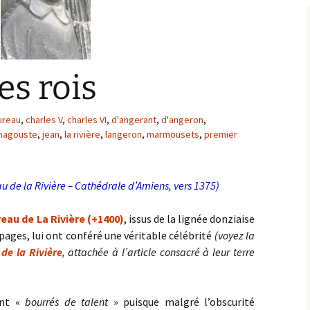
Bargis
Baronnie de Saint-Verain
Châtellenie de Saint
Verain
Comté d’Auxerre
es rois
Seigneuries voisine
Comté de Gien
Donziais
ureau
,
charles V
,
charles VI
,
d'angerant
,
d'angeron
,
Seigneurie de Courtenay
magouste
,
jean
,
la rivière
,
langeron
,
marmousets
,
premier
Comté de Sancerre
eau de la Rivière – Cathédrale d’Amiens, vers 1375)
eau de La Rivière (+1400)
, issus de la lignée donziaise
pages, lui ont conféré une véritable célébrité
(voyez la
 de la Rivière
, attachée à l’article consacré à leur terre
ient «
bourrés de talent »
puisque malgré l’obscurité