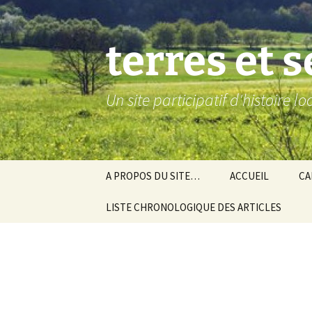
Aller
au
contenu
terres et 
Un site participatif d'histoire l
A PROPOS DU SITE…
ACCUEIL
CA
LISTE CHRONOLOGIQUE DES ARTICLES
Ba
Ev
Co
Gra