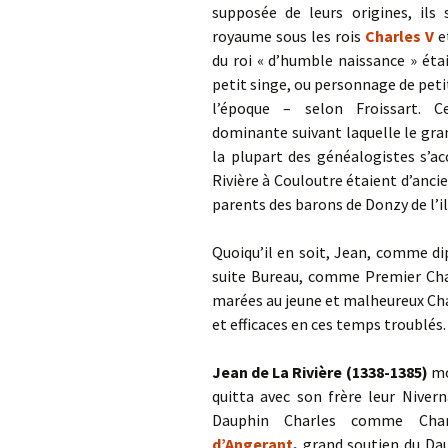
supposée de leurs origines, ils
royaume sous les rois
Charles V
e
du roi « d’humble naissance » é
petit singe, ou personnage de peti
l’époque – selon Froissart.
dominante suivant laquelle le gran
la plupart des généalogistes s’ac
Rivière à Couloutre étaient d’anc
parents des barons de Donzy de l’i
Quoiqu’il en soit, Jean, comme d
suite Bureau, comme Premier Cha
marées au jeune et malheureux Char
et efficaces en ces temps troublés.
Jean de La Rivière (1338-1385)
mon
quitta avec son frère leur Nivern
Dauphin Charles comme Cha
d’Angerant
,
grand soutien du Dau