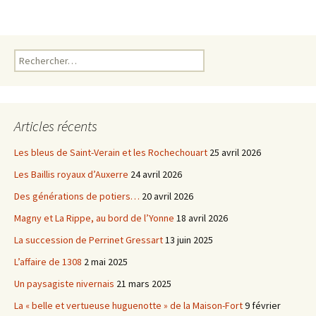
b
t
o
e
o
r
k
Rechercher :
Articles récents
Les bleus de Saint-Verain et les Rochechouart
25 avril 2026
Les Baillis royaux d’Auxerre
24 avril 2026
Des générations de potiers…
20 avril 2026
Magny et La Rippe, au bord de l’Yonne
18 avril 2026
La succession de Perrinet Gressart
13 juin 2025
L’affaire de 1308
2 mai 2025
Un paysagiste nivernais
21 mars 2025
La « belle et vertueuse huguenotte » de la Maison-Fort
9 février