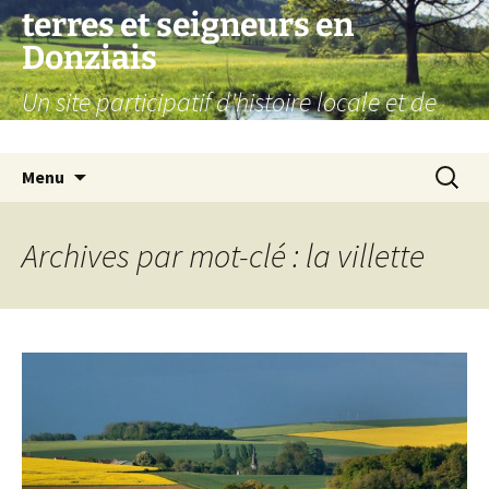
Aller
terres et seigneurs en
au
Donziais
contenu
Un site participatif d'histoire locale et de
généalogie
Recherc
Menu
Archives par mot-clé : la villette