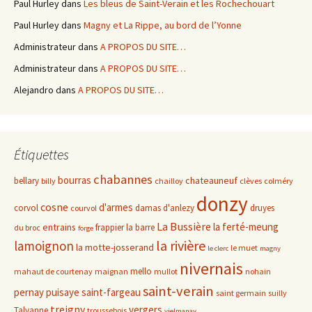
Paul Hurley
dans
Les bleus de Saint-Verain et les Rochechouart
Paul Hurley
dans
Magny et La Rippe, au bord de l’Yonne
Administrateur
dans
A PROPOS DU SITE…
Administrateur
dans
A PROPOS DU SITE…
Alejandro
dans
A PROPOS DU SITE…
Étiquettes
chabannes
bourras
chateauneuf
bellary
billy
chailloy
clèves
colméry
donzy
cosne
d'armes
corvol
damas d'anlezy
druyes
courvol
La Bussière
la ferté-meung
entrains
frappier
la barre
du broc
forge
la rivière
lamoignon
la motte-josserand
le muet
le clerc
magny
nivernais
mello
mahaut de courtenay
maignan
mullot
nohain
saint-verain
pernay
puisaye
saint-fargeau
saint germain
suilly
treigny
vergers
Talvanne
troussebois
vielmanay