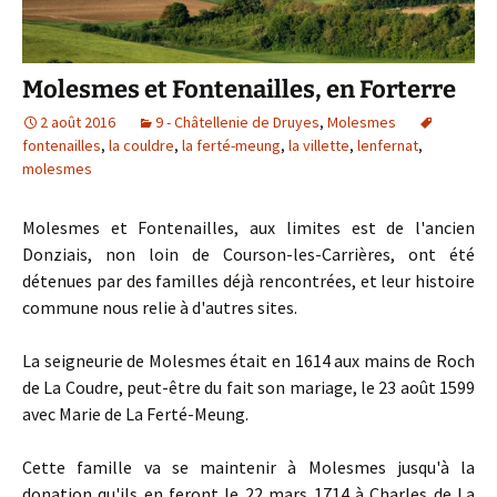
Molesmes et Fontenailles, en Forterre
2 août 2016
9 - Châtellenie de Druyes
,
Molesmes
fontenailles
,
la couldre
,
la ferté-meung
,
la villette
,
lenfernat
,
molesmes
Molesmes et Fontenailles, aux limites est de l'ancien
Donziais, non loin de Courson-les-Carrières, ont été
détenues par des familles déjà rencontrées, et leur histoire
commune nous relie à d'autres sites.
La seigneurie de Molesmes était en 1614 aux mains de Roch
de La Coudre, peut-être du fait son mariage, le 23 août 1599
avec Marie de La Ferté-Meung.
Cette famille va se maintenir à Molesmes jusqu'à la
donation qu'ils en feront le 22 mars 1714 à Charles de La