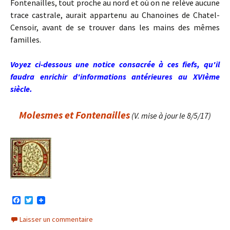
Fontenailles, tout proche au nord et où on ne relève aucune
trace castrale, aurait appartenu au Chanoines de Chatel-
Censoir, avant de se trouver dans les mains des mêmes
familles.
Voyez ci-dessous une notice consacrée à ces fiefs, qu'il
faudra enrichir d'informations antérieures au XVIème
siècle.
Molesmes et Fontenailles
(V. mise à jour le 8/5/17)
F
T
a
w
c
i
Laisser un commentaire
e
t