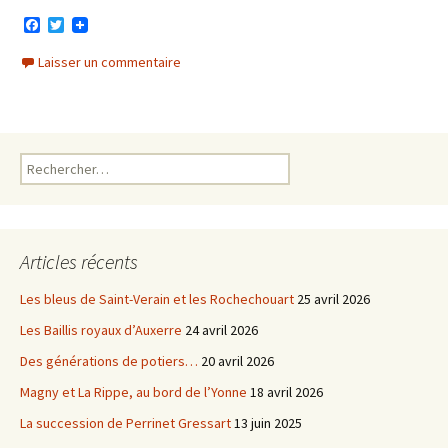
F
T
a
w
c
i
Laisser un commentaire
e
t
b
t
o
e
o
r
k
Rechercher :
Articles récents
Les bleus de Saint-Verain et les Rochechouart
25 avril 2026
Les Baillis royaux d’Auxerre
24 avril 2026
Des générations de potiers…
20 avril 2026
Magny et La Rippe, au bord de l’Yonne
18 avril 2026
La succession de Perrinet Gressart
13 juin 2025