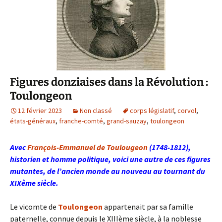
Figures donziaises dans la Révolution :
Toulongeon
12 février 2023
Non classé
corps législatif
,
corvol
,
états-généraux
,
franche-comté
,
grand-sauzay
,
toulongeon
Avec
François-Emmanuel de Toulougeon
(1748-1812),
historien et homme politique, voici une autre de ces figures
mutantes, de l’ancien monde au nouveau au tournant du
XIXème siècle.
Le vicomte de
Toulongeon
appartenait par sa famille
paternelle, connue depuis le XIIIème siècle, à la noblesse