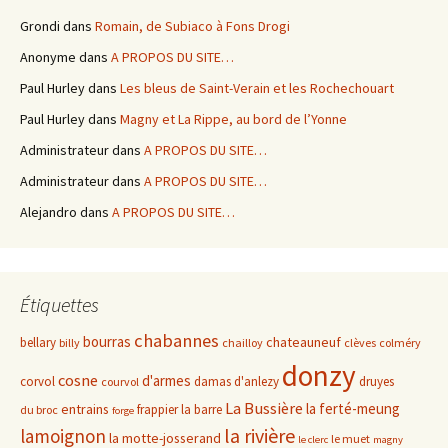
Grondi
dans
Romain, de Subiaco à Fons Drogi
Anonyme
dans
A PROPOS DU SITE…
Paul Hurley
dans
Les bleus de Saint-Verain et les Rochechouart
Paul Hurley
dans
Magny et La Rippe, au bord de l’Yonne
Administrateur
dans
A PROPOS DU SITE…
Administrateur
dans
A PROPOS DU SITE…
Alejandro
dans
A PROPOS DU SITE…
Étiquettes
chabannes
bourras
chateauneuf
bellary
billy
chailloy
clèves
colméry
donzy
cosne
d'armes
corvol
damas d'anlezy
druyes
courvol
La Bussière
la ferté-meung
entrains
frappier
la barre
du broc
forge
la rivière
lamoignon
la motte-josserand
le muet
le clerc
magny