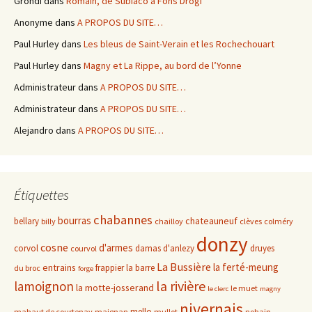
Grondi
dans
Romain, de Subiaco à Fons Drogi
Anonyme
dans
A PROPOS DU SITE…
Paul Hurley
dans
Les bleus de Saint-Verain et les Rochechouart
Paul Hurley
dans
Magny et La Rippe, au bord de l’Yonne
Administrateur
dans
A PROPOS DU SITE…
Administrateur
dans
A PROPOS DU SITE…
Alejandro
dans
A PROPOS DU SITE…
Étiquettes
chabannes
bourras
chateauneuf
bellary
billy
chailloy
clèves
colméry
donzy
cosne
d'armes
corvol
damas d'anlezy
druyes
courvol
La Bussière
la ferté-meung
entrains
frappier
la barre
du broc
forge
la rivière
lamoignon
la motte-josserand
le muet
le clerc
magny
nivernais
mello
mahaut de courtenay
maignan
mullot
nohain