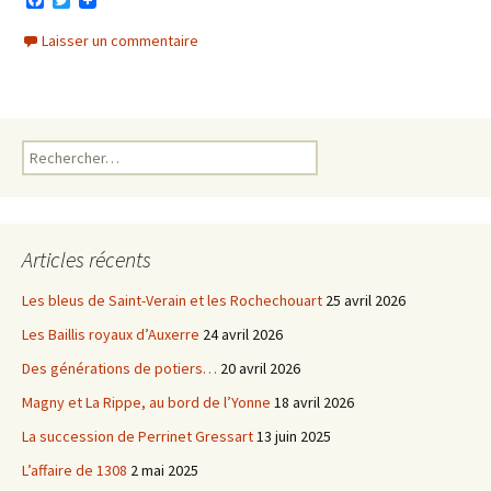
F
T
a
w
c
i
Laisser un commentaire
e
t
b
t
o
e
o
r
k
Rechercher :
Articles récents
Les bleus de Saint-Verain et les Rochechouart
25 avril 2026
Les Baillis royaux d’Auxerre
24 avril 2026
Des générations de potiers…
20 avril 2026
Magny et La Rippe, au bord de l’Yonne
18 avril 2026
La succession de Perrinet Gressart
13 juin 2025
L’affaire de 1308
2 mai 2025