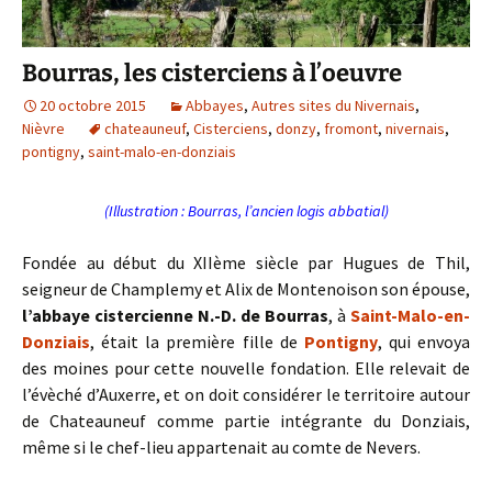
Bourras, les cisterciens à l’oeuvre
20 octobre 2015
Abbayes
,
Autres sites du Nivernais
,
Nièvre
chateauneuf
,
Cisterciens
,
donzy
,
fromont
,
nivernais
,
pontigny
,
saint-malo-en-donziais
(Illustration : Bourras, l’ancien logis abbatial)
Fondée au début du XIIème siècle par Hugues de Thil,
seigneur de Champlemy et Alix de Montenoison son épouse,
l’abbaye cistercienne N.-D. de Bourras
, à
Saint-Malo-en-
Donziais
, était la première fille de
Pontigny
, qui envoya
des moines pour cette nouvelle fondation. Elle relevait de
l’évèché d’Auxerre, et on doit considérer le territoire autour
de Chateauneuf comme partie intégrante du Donziais,
même si le chef-lieu appartenait au comte de Nevers.