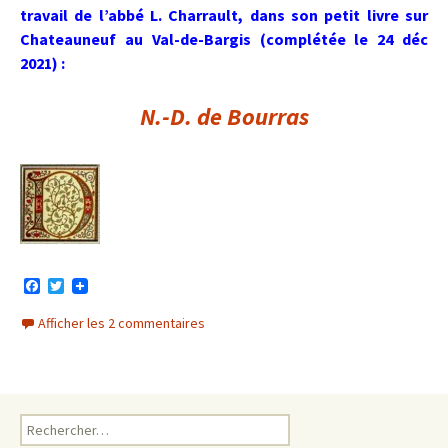
travail de l’abbé L. Charrault, dans son petit livre sur
Chateauneuf au Val-de-Bargis (complétée le 24 déc
2021) :
N.-D. de Bourras
F
T
a
w
c
i
Afficher les 2 commentaires
e
t
b
t
o
e
o
r
k
Rechercher :