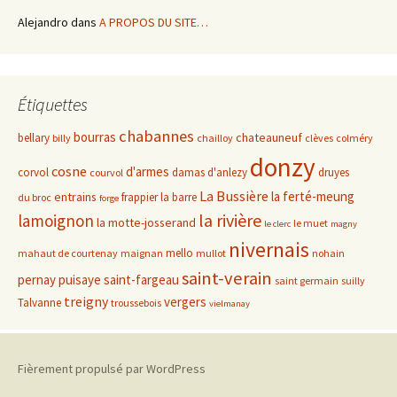
Alejandro
dans
A PROPOS DU SITE…
Étiquettes
chabannes
bourras
chateauneuf
bellary
billy
chailloy
clèves
colméry
donzy
cosne
d'armes
corvol
damas d'anlezy
druyes
courvol
La Bussière
la ferté-meung
entrains
frappier
la barre
du broc
forge
la rivière
lamoignon
la motte-josserand
le muet
le clerc
magny
nivernais
mello
mahaut de courtenay
maignan
mullot
nohain
saint-verain
pernay
puisaye
saint-fargeau
saint germain
suilly
treigny
vergers
Talvanne
troussebois
vielmanay
Fièrement propulsé par WordPress