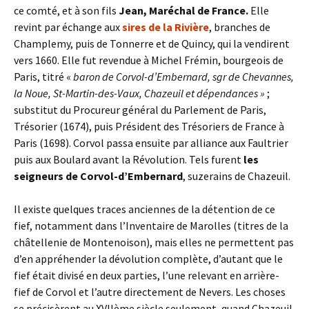
ce comté, et à son fils
Jean, Maréchal de France.
Elle
revint par échange aux
sires de la Rivière
, branches de
Champlemy, puis de Tonnerre et de Quincy, qui la vendirent
vers 1660. Elle fut revendue à Michel Frémin, bourgeois de
Paris, titré «
baron de Corvol-d’Embernard, sgr de Chevannes,
la Noue, St-Martin-des-Vaux, Chazeuil et dépendances »
;
substitut du Procureur général du Parlement de Paris,
Trésorier (1674), puis Président des Trésoriers de France à
Paris (1698). Corvol passa ensuite par alliance aux Faultrier
puis aux Boulard avant la Révolution. Tels furent
les
seigneurs de Corvol-d’Embernard
, suzerains de Chazeuil.
Il existe quelques traces anciennes de la détention de ce
fief, notamment dans l’Inventaire de Marolles (titres de la
châtellenie de Montenoison), mais elles ne permettent pas
d’en appréhender la dévolution complète, d’autant que le
fief était divisé en deux parties, l’une relevant en arrière-
fief de Corvol et l’autre directement de Nevers. Les choses
se précisèrent au XVIIème siècle seulement, quand Chazeuil