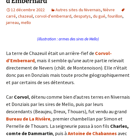
d’Embernard
12 décembre 2022
Autres sites du Nivernais
,
Nièvre
carré
,
chazeuil
,
corvol-d'embernard
,
despatys
,
du gué
,
fourillon
,
jarreau
,
mello
(illustration : armes des sires de Mello)
La terre de Chazeuil était un arrière-fief de
Corvol-
d’Embernard
, mais il semble qu’une autre partie relevait
directement de Nevers (chât. de Montenoison). Elle n’était
donc pas en Donziais mais toute proche géographiquement
et par certains de ses détenteurs.
Car
Corvol
, détenu comme bien d’autres terres en Nivernais
et Donziais par les sires de Mello, puis par leurs
descendants (Beaujeu, Dreux, Thouars), fut vendu au grand
Bureau de La Rivière
, premier chambellan par Simon et
Pernelle de Thouars. La seigneurie passa à son fils
Charles,
comte de Dammartin
, puis à
Antoine de Chabannes
avec