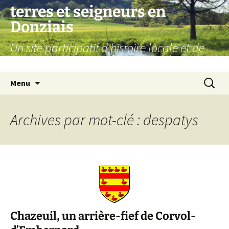
Aller
terres et seigneurs en
au
Donziais
contenu
Un site participatif d'histoire locale et de
généalogie
Recherc
Menu
Archives par mot-clé : despatys
Chazeuil, un arrière-fief de Corvol-