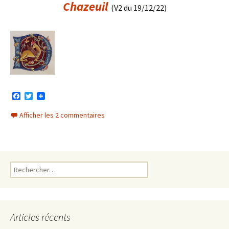
Chazeuil
(V2 du 19/12/22)
F
T
a
w
c
i
Afficher les 2 commentaires
e
t
b
t
o
e
o
r
k
Rechercher :
Articles récents