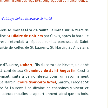
in
,
commission des réguliers
,
congrégation de france
,
donzy
,
n : l’abbaye Sainte Geneviève de Paris)
nde le
monastère de Saint Laurent
sur la terre de
lise
St Hilaire de Poitiers
par Clovis, après la bataille
rest s’étendait à l’époque sur les paroisses de Saint
rtie de celles de St Laurent, St Martin, St Andelain,
ue d’Auxerre,
Robert
, fils du comte de Nevers, un abbé
st confiée aux C
hanoines de Saint Augustin
. C’est à
connaît, suite à de nombreux dons, un rayonnement
(St Martin,
Cours
(voir cette fiche)
, Garchy, Tracy et St
e St Laurent. Une dizaine de chanoines y vivent et
plusieurs moulins lui appartiennent, ainsi que des bois,