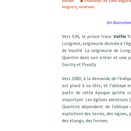
Nohain
chanoines de saint-august
longrest
,
nivernais
(En illustratio
Vers 530, le prince franc
Vulfin
fo
Longrest, seigneurie donnée à l’ég
de Vouillé. La seigneurie de Long
Quentin dans son entier et une pa
Garchy et Pouilly.
Vers 1080, à la demande de l’évêq
est placé à sa tête, et l’abbaye e
partir de cette époque qu’elle 
important. Les églises alentours 
Quentin) dépendent de l’abbaye d
exploitent des terres, des vignes, 
des étangs, des fermes.