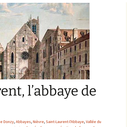
Bargis
Baronnie de Saint-Verain
Châtellenie de Saint
Verain
Comté d’Auxerre
Seigneuries voisine
Comté de Gien
Donziais
Seigneurie de Courtenay
Comté de Sancerre
ent, l’abbaye de
 de Donzy
,
Abbayes
,
Nièvre
,
Saint-Laurent-l'Abbaye
,
Vallée du