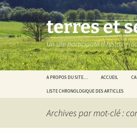
Aller
au
contenu
terres et 
Un site participatif d'histoire l
A PROPOS DU SITE…
ACCUEIL
CA
LISTE CHRONOLOGIQUE DES ARTICLES
Ba
Ev
Archives par mot-clé : c
Co
Gra