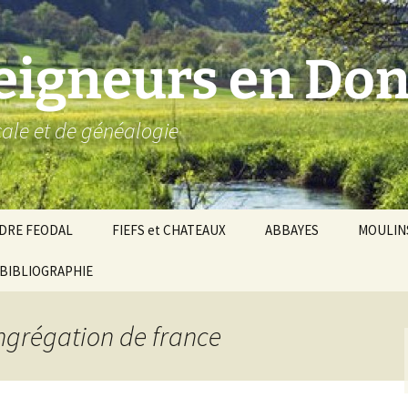
seigneurs en Don
ocale et de généalogie
DRE FEODAL
FIEFS et CHATEAUX
ABBAYES
MOULIN
ronnie de Donzy
BIBLIOGRAPHIE
Par ordre alphabétique…
Saint-Aignan-sur-Cher
êché d’Auxerre
Par châtellenies…
Le Perche-Gouët
Châtellenies d’origi
ongrégation de france
mté-duché de Nevers
Châtellenies adjoin
nds fiefs voisins
Baronnie de Toucy
Châtellenie de
(Saint-Fargeau, Puisaye)
Châteauneuf-Val-d