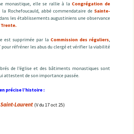
me monastique, elle se rallie à la
Congrégation de
 de la Rochefoucauld, abbé commendataire de
Sainte-
 dans les établissements augustiniens une observance
 Trente.
le est supprimée par la
Commission des réguliers
,
pour réfréner les abus du clergé et vérifier la viabilité
labrés de l’église et des bâtiments monastiques sont
 qui attestent de son importance passée.
n précise l’histoire :
 Saint-Laurent
(V du 17 oct 25)