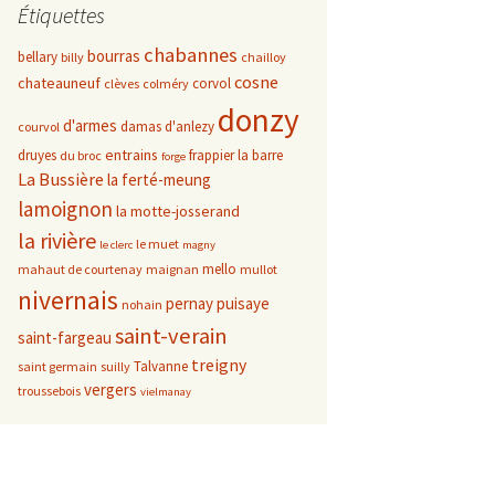
Étiquettes
chabannes
bourras
bellary
billy
chailloy
cosne
chateauneuf
corvol
clèves
colméry
donzy
d'armes
damas d'anlezy
courvol
entrains
druyes
frappier
la barre
du broc
forge
La Bussière
la ferté-meung
lamoignon
la motte-josserand
la rivière
le muet
le clerc
magny
mello
mahaut de courtenay
maignan
mullot
nivernais
pernay
puisaye
nohain
saint-verain
saint-fargeau
treigny
Talvanne
saint germain
suilly
vergers
troussebois
vielmanay