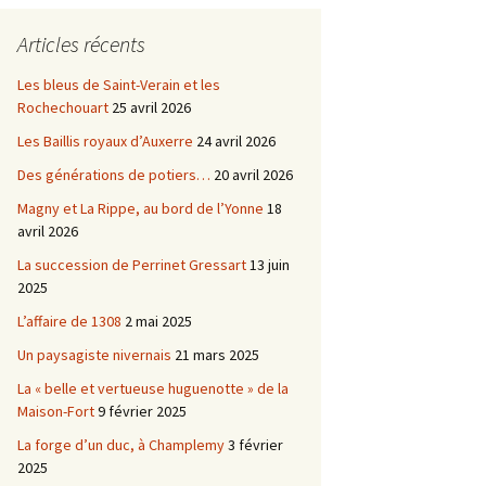
Châtellenie d’Etais
Articles récents
Châtellenie de Chatel-
-
Censoir
Châtellenies de Corvol et
Les bleus de Saint-Verain et les
Billy
Rochechouart
25 avril 2026
s du
Les Baillis royaux d’Auxerre
24 avril 2026
Des générations de potiers…
20 avril 2026
Magny et La Rippe, au bord de l’Yonne
18
avril 2026
La succession de Perrinet Gressart
13 juin
2025
L’affaire de 1308
2 mai 2025
Un paysagiste nivernais
21 mars 2025
La « belle et vertueuse huguenotte » de la
Maison-Fort
9 février 2025
La forge d’un duc, à Champlemy
3 février
2025