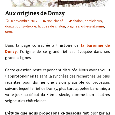
Aux origines de Donzy
10 novembre 2017
Non classé
chalon
,
domiciacus
,
donzy
,
donzy-le-pré
,
hugues de chalon
,
origines
,
othe-guillaume
,
semur
Dans la page consacrée à l'histoire de
la baronnie de
Donzy
, l'origine de ce grand fief est évoquée dans ses
grandes lignes.
Cette question reste cependant discutée. Nous avons voulu
l'approfondir en faisant la synthèse des recherches les plus
récentes pour donner une vision plausible du processus
suivant lequel le fief de Donzy, plus tard appelée baronnie, a
vu le jour au début du XIème siècle, comme bien d'autres
seigneuries châtelaines.
L'étude que nous proposons ci-dessous
fait plonger au