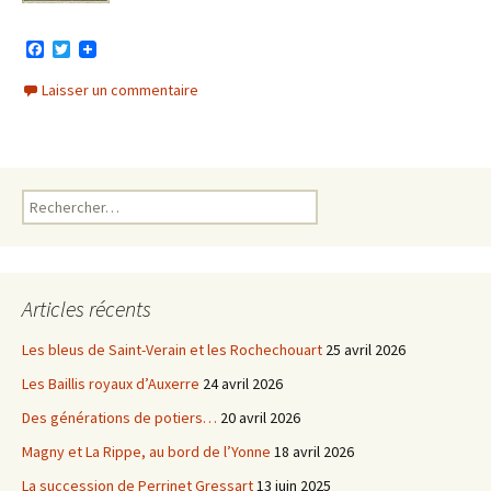
F
T
a
w
c
i
Laisser un commentaire
e
t
b
t
o
e
o
r
k
Rechercher :
Articles récents
Les bleus de Saint-Verain et les Rochechouart
25 avril 2026
Les Baillis royaux d’Auxerre
24 avril 2026
Des générations de potiers…
20 avril 2026
Magny et La Rippe, au bord de l’Yonne
18 avril 2026
La succession de Perrinet Gressart
13 juin 2025