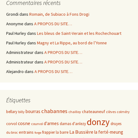
Commentaires récents
Grondi
dans
Romain, de Subiaco à Fons Drogi
Anonyme
dans
A PROPOS DU SITE…
Paul Hurley
dans
Les bleus de Saint-Verain et les Rochechouart
Paul Hurley
dans
Magny et La Rippe, au bord de l’Yonne
Administrateur
dans
A PROPOS DU SITE…
Administrateur
dans
A PROPOS DU SITE…
Alejandro
dans
A PROPOS DU SITE…
Étiquettes
chabannes
bourras
chateauneuf
bellary
billy
chailloy
clèves
colméry
donzy
cosne
d'armes
corvol
damas d'anlezy
druyes
courvol
La Bussière
la ferté-meung
entrains
frappier
la barre
du broc
forge