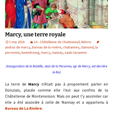
Marcy, une terre royale
1 mai 2018
10 - Châtellenie de Chateuneuf
,
Nièvre
andras de marcy
,
bureau de la rivière
,
chabannes
,
damond
,
la
personne
,
luxembourg
,
marcy
,
nannay
,
saulx-tavannes
(Inauguration de la Bastille, Jean de la Personne, sgr de Marcy, est derrière
le Roi)
La terre de
Marcy
n’était pas à proprement parler en
Donziais, placée comme elle l’est aux confins de la
Châtellenie de Montenoison. Mais on peut l’y assimiler car
elle a été associée à celle de Nannay et a appartenu à
Bureau de La Rivière
.