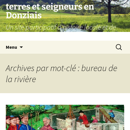
Aller
terres et seigneurs en
au
Donziais
contenu
Un site participatif d'histoire locale et de
généalogie
Recherc
Menu
Archives par mot-clé : bureau de
la rivière