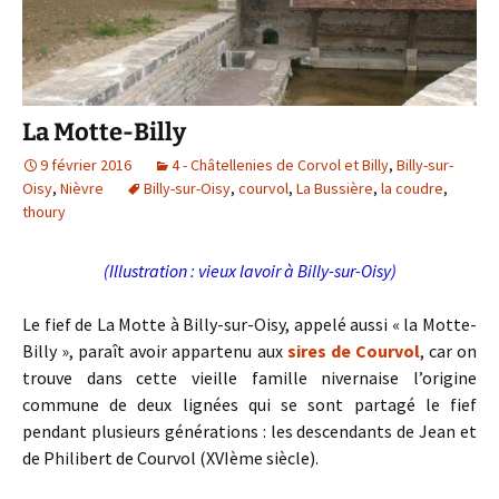
La Motte-Billy
9 février 2016
4 - Châtellenies de Corvol et Billy
,
Billy-sur-
Oisy
,
Nièvre
Billy-sur-Oisy
,
courvol
,
La Bussière
,
la coudre
,
thoury
(Illustration : vieux lavoir à Billy-sur-Oisy)
Le fief de La Motte à Billy-sur-Oisy, appelé aussi « la Motte-
Billy », paraît avoir appartenu aux
sires de Courvol
, car on
trouve dans cette vieille famille nivernaise l’origine
commune de deux lignées qui se sont partagé le fief
pendant plusieurs générations : les descendants de Jean et
de Philibert de Courvol (XVIème siècle).