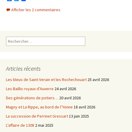
a
w
c
i
Afficher les 2 commentaires
e
t
b
t
o
e
o
r
k
Rechercher :
Articles récents
Les bleus de Saint-Verain et les Rochechouart
25 avril 2026
Les Baillis royaux d’Auxerre
24 avril 2026
Des générations de potiers…
20 avril 2026
Magny et La Rippe, au bord de l’Yonne
18 avril 2026
La succession de Perrinet Gressart
13 juin 2025
L’affaire de 1308
2 mai 2025