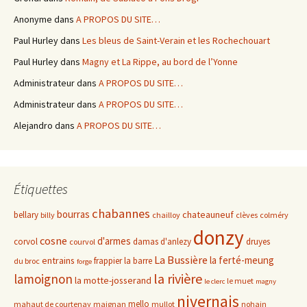
Anonyme
dans
A PROPOS DU SITE…
Paul Hurley
dans
Les bleus de Saint-Verain et les Rochechouart
Paul Hurley
dans
Magny et La Rippe, au bord de l’Yonne
Administrateur
dans
A PROPOS DU SITE…
Administrateur
dans
A PROPOS DU SITE…
Alejandro
dans
A PROPOS DU SITE…
Étiquettes
chabannes
bourras
chateauneuf
bellary
billy
chailloy
clèves
colméry
donzy
cosne
d'armes
corvol
damas d'anlezy
druyes
courvol
La Bussière
la ferté-meung
entrains
frappier
la barre
du broc
forge
la rivière
lamoignon
la motte-josserand
le muet
le clerc
magny
nivernais
mello
mahaut de courtenay
maignan
mullot
nohain