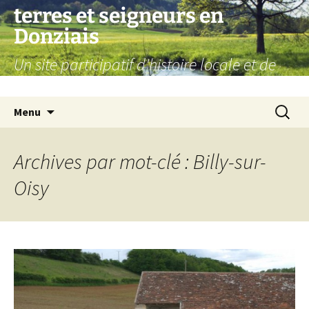
Aller
terres et seigneurs en
au
Donziais
contenu
Un site participatif d'histoire locale et de
généalogie
Recherc
Menu
Archives par mot-clé : Billy-sur-
Oisy