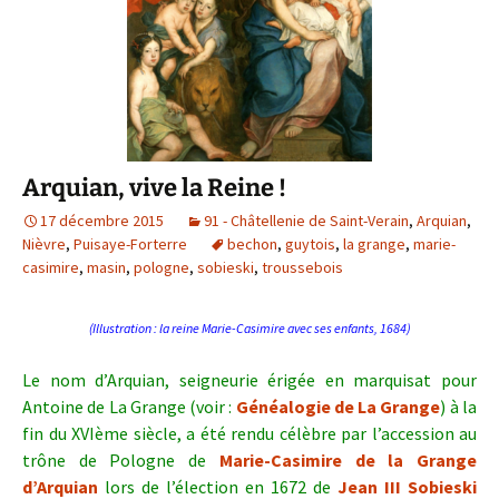
Arquian, vive la Reine !
17 décembre 2015
91 - Châtellenie de Saint-Verain
,
Arquian
,
Nièvre
,
Puisaye-Forterre
bechon
,
guytois
,
la grange
,
marie-
casimire
,
masin
,
pologne
,
sobieski
,
troussebois
(Illustration : la reine Marie-Casimire avec ses enfants, 1684)
Le nom d’Arquian, seigneurie érigée en marquisat pour
Antoine de La Grange (voir :
Généalogie de La Grange
) à la
fin du XVIème siècle, a été rendu célèbre par l’accession au
trône de Pologne de
Marie-Casimire de la Grange
d’Arquian
lors de l’élection en 1672 de
Jean III Sobieski