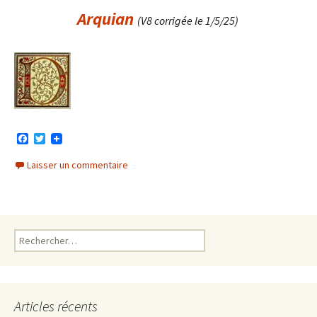
Arquian
(V8 corrigée le 1/5/25)
F
T
a
w
c
i
Laisser un commentaire
e
t
b
t
o
e
o
r
k
Rechercher :
Articles récents