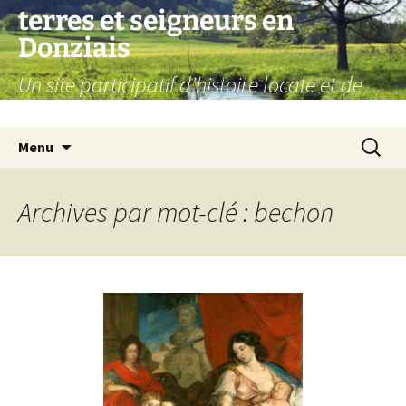
Aller
terres et seigneurs en
au
Donziais
contenu
Un site participatif d'histoire locale et de
généalogie
Recherc
Menu
Archives par mot-clé : bechon