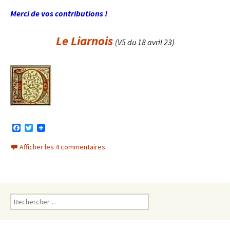
Merci de vos contributions !
Le Liarnois
(V5 du 18 avril 23)
F
T
a
w
c
i
Afficher les 4 commentaires
e
t
b
t
o
e
o
r
k
Rechercher :