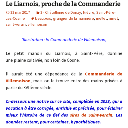
Le Liarnois, proche de la Commanderie
22 mai 2017
2 - Châtellenie de Donzy
,
Nièvre
,
Saint-Père-
Les-Cosme
beaubois
,
grangier de la marinière
,
mellet
,
miret
,
saint-verain
,
villemoison
(Illustration : la Commanderie de Villemoison)
Le petit manoir du Liarnois, à Saint-Père, domine
une plaine cultivée, non loin de Cosne.
Il aurait été une dépendance de la
Commanderie de
Villemoison
, mais on le trouve entre des mains privées à
partir du XVIIème siècle.
Ci-dessous une notice sur ce site, complétée en 2023, qui a
vocation à être corrigée, enrichie et précisée, pour éclairer
mieux l’histoire de ce fief des
sires de Saint-Verain
. Les
données restent, pour certaines, hypothétiques.