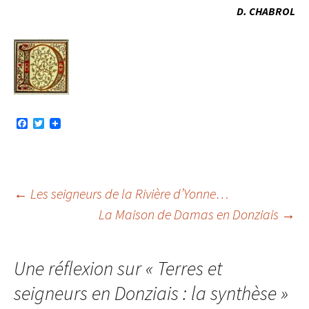
D. CHABROL
F
T
a
w
c
i
e
t
b
t
o
e
o
r
Navigation
←
Les seigneurs de la Rivière d’Yonne…
k
La Maison de Damas en Donziais
→
des
Une réflexion sur «
Terres et
articles
seigneurs en Donziais : la synthèse
»