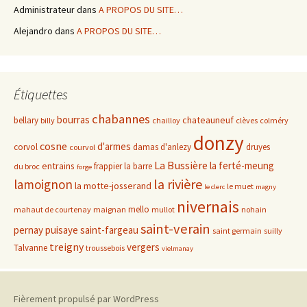
Administrateur
dans
A PROPOS DU SITE…
Alejandro
dans
A PROPOS DU SITE…
Étiquettes
chabannes
bourras
chateauneuf
bellary
billy
chailloy
clèves
colméry
donzy
cosne
d'armes
corvol
damas d'anlezy
druyes
courvol
La Bussière
la ferté-meung
entrains
frappier
la barre
du broc
forge
la rivière
lamoignon
la motte-josserand
le muet
le clerc
magny
nivernais
mello
mahaut de courtenay
maignan
mullot
nohain
saint-verain
pernay
puisaye
saint-fargeau
saint germain
suilly
treigny
vergers
Talvanne
troussebois
vielmanay
Fièrement propulsé par WordPress