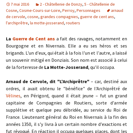
7 mai 2016
2 - Châtellenie de Donzy
,
5 - Châtellenie de
Cosne
,
Cosme-Cours-sur-Loire
,
Perroy
,
Personnages
arnaud
de cervole
,
cosne
,
grandes compagnies
,
guerre de cent ans
,
l'archiprêtre
,
la motte-josserand
,
routiers
La
Guerre de Cent ans
a fait des ravages, notamment en
Bourgogne et en Nivernais. Elle a eu ses héros et ses
brigands. L'un d'eux, qui était à la fois l'un et l'autre, a laissé
un souvenir mitigé en Donziais. Son nom est associé à celui
de la forteresse de
La Motte-Josserand
, qu'il occupa.
Arnaud de Cervole, dit "L'Archiprêtre"
– car, destiné aux
ordres, il avait obtenu le "bénéfice" de l'Archiprêtré de
Vélines
, en Périgord, quand il était jeune – fut un grand
capitaine de Compagnies de Routiers, sorte d'armée
supplétive et quelque peu débridée, au service du Roi de
France. Lieutenant général du Roi en Nivernais à la fin des
années 1350, il s'y livra à un certain nombre d'exactions et
fut révoqué. En réaction il occupa quelques places, dont les