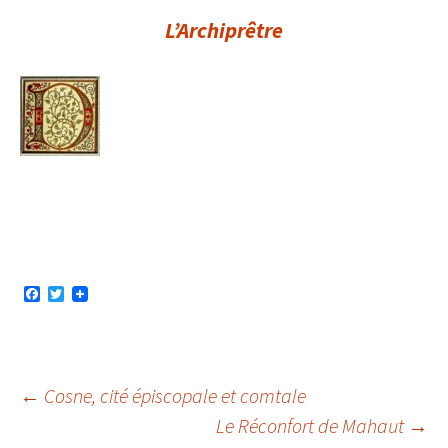
L’Archiprêtre
F
T
a
w
c
i
e
t
b
t
o
e
o
r
Navigation
←
Cosne, cité épiscopale et comtale
k
Le Réconfort de Mahaut
→