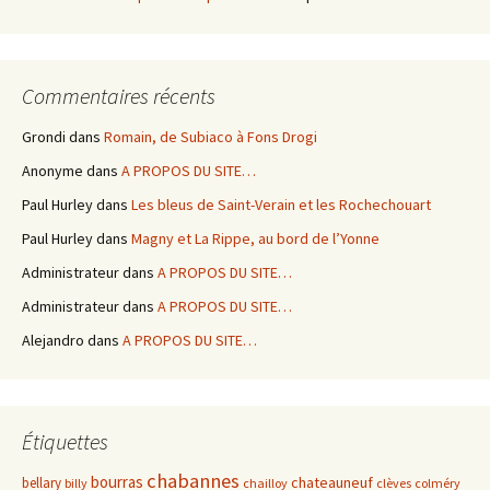
Commentaires récents
Grondi
dans
Romain, de Subiaco à Fons Drogi
Anonyme
dans
A PROPOS DU SITE…
Paul Hurley
dans
Les bleus de Saint-Verain et les Rochechouart
Paul Hurley
dans
Magny et La Rippe, au bord de l’Yonne
Administrateur
dans
A PROPOS DU SITE…
Administrateur
dans
A PROPOS DU SITE…
Alejandro
dans
A PROPOS DU SITE…
Étiquettes
chabannes
bourras
chateauneuf
bellary
billy
chailloy
clèves
colméry