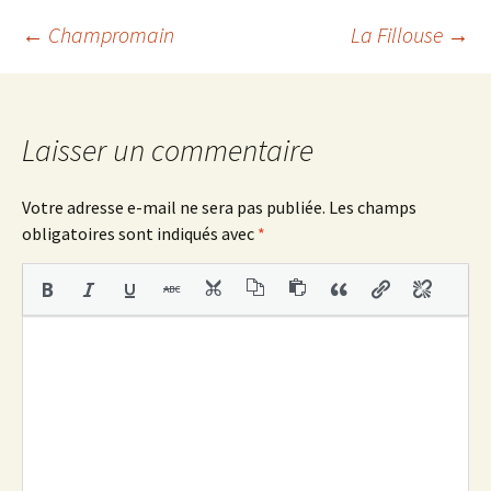
o
e
o
r
Navigation
←
Champromain
La Fillouse
→
k
des
Laisser un commentaire
articles
Votre adresse e-mail ne sera pas publiée.
Les champs
obligatoires sont indiqués avec
*