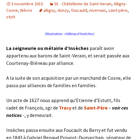
3 novembre 2015
91 - Châtellenie de Saint-Verain
,
Alligny-
Cosne
,
Nièvre
alligny
,
donzy
,
foucauld
,
nivernais
,
saint-père
,
stutt
(Illustration : château d’Insèches)
La seigneurie ou métairie d’Insèches
paraît avoir
appartenu aux barons de Saint-Verain, et serait passée aux
Courtenay-Bléneau par alliance.
A la suite de son acquisition par un marchand de Cosne, elle
passa par alliances de familles en familles.
Un acte de 1627 nous apprend qu’Etienne d’Estutt, fils
cadet de François, sgr de
Tracy
et de
Saint-Père
–
voir ces
notices
-, y demeurait.
Insèches passa ensuite aux Foucault du Berry et fut vendu
en 1843 à Gabriel Renaud Provost-Dumarchais, sénateur de