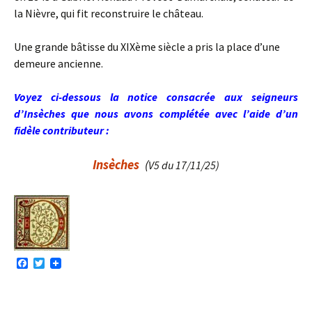
la Nièvre, qui fit reconstruire le château.
Une grande bâtisse du XIXème siècle a pris la place d’une
demeure ancienne.
Voyez ci-dessous la notice consacrée aux seigneurs
d’Insèches que nous avons complétée avec l’aide d’un
fidèle contributeur :
Insèches
(
V5 du 17/11/25)
F
T
a
w
c
i
e
t
b
t