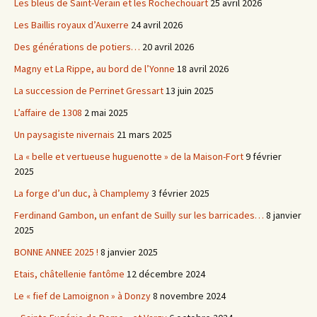
Les bleus de Saint-Verain et les Rochechouart
25 avril 2026
Les Baillis royaux d’Auxerre
24 avril 2026
Des générations de potiers…
20 avril 2026
Magny et La Rippe, au bord de l’Yonne
18 avril 2026
La succession de Perrinet Gressart
13 juin 2025
L’affaire de 1308
2 mai 2025
Un paysagiste nivernais
21 mars 2025
La « belle et vertueuse huguenotte » de la Maison-Fort
9 février
2025
La forge d’un duc, à Champlemy
3 février 2025
Ferdinand Gambon, un enfant de Suilly sur les barricades…
8 janvier
2025
BONNE ANNEE 2025 !
8 janvier 2025
Etais, châtellenie fantôme
12 décembre 2024
Le « fief de Lamoignon » à Donzy
8 novembre 2024