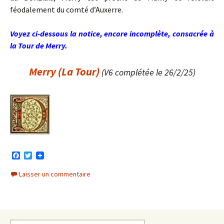
féodalement du comté d’Auxerre.
Voyez ci-dessous la notice, encore incomplète, consacrée à
la Tour de Merry.
Merry (La Tour)
(V6 complétée le 26/2/25)
F
T
a
w
c
i
Laisser un commentaire
e
t
b
t
o
e
o
r
k