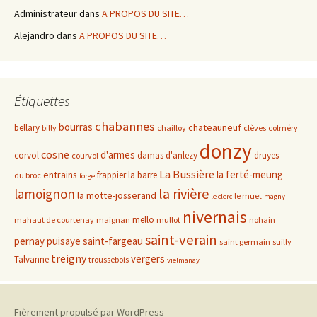
Administrateur
dans
A PROPOS DU SITE…
Alejandro
dans
A PROPOS DU SITE…
Étiquettes
chabannes
bourras
chateauneuf
bellary
billy
chailloy
clèves
colméry
donzy
cosne
d'armes
corvol
damas d'anlezy
druyes
courvol
La Bussière
la ferté-meung
entrains
frappier
la barre
du broc
forge
la rivière
lamoignon
la motte-josserand
le muet
le clerc
magny
nivernais
mello
mahaut de courtenay
maignan
mullot
nohain
saint-verain
pernay
puisaye
saint-fargeau
saint germain
suilly
treigny
vergers
Talvanne
troussebois
vielmanay
Fièrement propulsé par WordPress