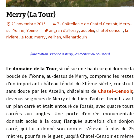
Merry (La Tour)
23 novembre 2015
7 - Châtellenie de Chatel-Censoir
,
Merry-
sur-Yonne
,
Yonne
angran d'alleray
,
ascelin
,
chatel-censoir
,
la
rivière
,
la tour
,
merry
,
veilhan
,
villehardouin
(Illustration : l’Yonne à Merry, les rochers du Saussois)
Le domaine de la Tour
, situé sur une hauteur qui domine la
boucle de l’Yonne, au-dessus de Merry, comprend les restes
d’un important château féodal du XIIème siècle, construit
sans doute par les Ascelin, châtelains de
Chatel-Censoir
,
devenus seigneurs de Merry et de bien d’autres lieux. Il avait
un plan carré et était entouré de fossés, avec quatre tours
carrées aux angles. Une porte d’entrée monumentale
donnait accès à la cour, flanquée autrefois d’un donjon
carré, qui lui a donné son nom et s’élevait à plus de 25
mètres, pour faire le guet jusqu’à Chatel-Censoir et même