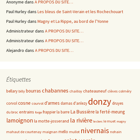
Anonyme
dans
A PROPOS DU SITE…
Paul Hurley
dans
Les bleus de Saint-Verain et les Rochechouart
Paul Hurley
dans
Magny et La Rippe, au bord de l’Yonne
Administrateur
dans
A PROPOS DU SITE…
Administrateur
dans
A PROPOS DU SITE…
Alejandro
dans
A PROPOS DU SITE…
Étiquettes
chabannes
bourras
chateauneuf
bellary
billy
chailloy
clèves
colméry
donzy
cosne
d'armes
corvol
damas d'anlezy
druyes
courvol
La Bussière
la ferté-meung
entrains
frappier
la barre
du broc
forge
la rivière
lamoignon
la motte-josserand
le muet
le clerc
magny
nivernais
mello
mahaut de courtenay
maignan
mullot
nohain