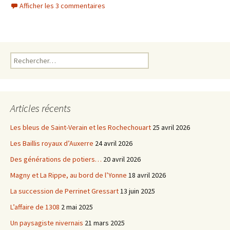
c
i
Afficher les 3 commentaires
e
t
b
t
o
e
o
r
k
Rechercher :
Articles récents
Les bleus de Saint-Verain et les Rochechouart
25 avril 2026
Les Baillis royaux d’Auxerre
24 avril 2026
Des générations de potiers…
20 avril 2026
Magny et La Rippe, au bord de l’Yonne
18 avril 2026
La succession de Perrinet Gressart
13 juin 2025
L’affaire de 1308
2 mai 2025
Un paysagiste nivernais
21 mars 2025