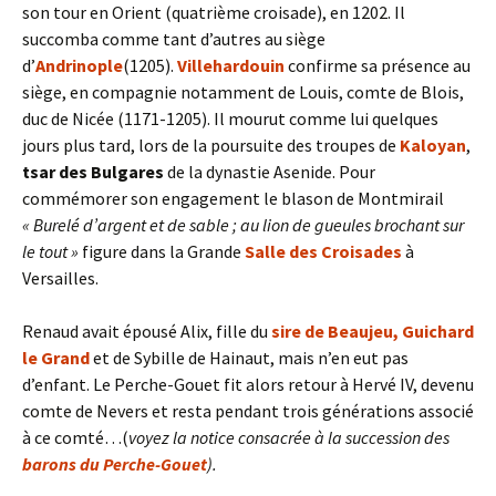
son tour en Orient (quatrième croisade), en 1202. Il
succomba comme tant d’autres au siège
d’
Andrinople
(1205).
Villehardouin
confirme sa présence au
siège, en compagnie notamment de Louis, comte de Blois,
duc de Nicée (1171-1205). Il mourut comme lui quelques
jours plus tard, lors de la poursuite des troupes de
Kaloyan
,
tsar des Bulgares
de la dynastie Asenide. Pour
commémorer son engagement le blason de Montmirail
«
Burelé d’argent et de sable ; au lion de gueules brochant sur
le tout »
figure dans la Grande
Salle des Croisades
à
Versailles.
Renaud avait épousé Alix, fille du
sire de Beaujeu, Guichard
le Grand
et de Sybille de Hainaut, mais n’en eut pas
d’enfant. Le Perche-Gouet fit alors retour à Hervé IV, devenu
comte de Nevers et resta pendant trois générations associé
à ce comté…(
voyez la notice consacrée à la succession des
barons du Perche-Gouet
).