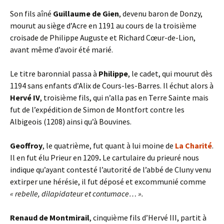
Son fils aîné
Guillaume de Gien
, devenu baron de Donzy,
mourut au siège d’Acre en 1191 au cours de la troisième
croisade de Philippe Auguste et Richard Cœur-de-Lion,
avant même d’avoir été marié.
Le titre baronnial passa à
Philippe
, le cadet, qui mourut dès
1194 sans enfants d’Alix de Cours-les-Barres. Il échut alors à
Hervé
IV
, troisième fils, qui n’alla pas en Terre Sainte mais
fut de l’expédition de Simon de Montfort contre les
Albigeois (1208) ainsi qu’à Bouvines.
Geoffroy
, le quatrième, fut quant à lui moine de
La Charité
.
Il en fut élu Prieur en 1209
.
Le cartulaire du prieuré nous
indique qu’ayant contesté l’autorité de l’abbé de Cluny venu
extirper une hérésie, il fut déposé et excommunié comme
« rebelle, dilapidateur et contumace… ».
Renaud de Montmirail
, cinquième fils d’Hervé III, partit à