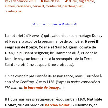
23 décembre 2019
Non classé
alluye
,
angleterre
,
authou
,
croisades
,
hervé III
,
montmirail
,
perche-gouet
,
plantagenêt
(Illustration : armes de Montmirail)
La notoriété d’Hervé IV, qui avait uni par son mariage Donzy
et Nevers, a occulté la personnalité de son père :
Hervé III
,
seigneur de Donzy, Cosne et Saint-Aignan, comte de
Gien
, un puissant seigneur, brillamment allié, et dont la
famille paya un lourd tribu à la reconquête de la Terre
Sainte (troisième et quatrième croisades).
On ne connaît pas l’année de sa naissance, mais il succéda à
son père Geoffroy IV, vers 1158. (
Voyez la notice consacrée à
l’histoire de
la baronnie de Donzy
…
).
Il fit un mariage prestigieux en épousant en 1169,
Mathilde
Gouët
, fille du baron du
Perche-Gouët
, Guillaume IV, et