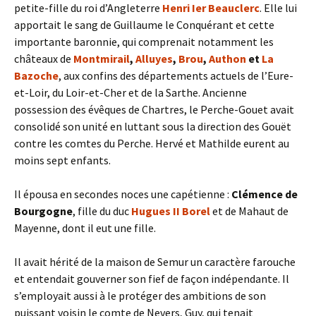
petite-fille du roi d’Angleterre
Henri Ier Beauclerc
. Elle lui
apportait le sang de Guillaume le Conquérant et cette
importante baronnie, qui comprenait notamment les
châteaux de
Montmirail
,
Alluyes
,
Brou
,
Authon
et
La
Bazoche
, aux confins des départements actuels de l’Eure-
et-Loir, du Loir-et-Cher et de la Sarthe. Ancienne
possession des évêques de Chartres, le Perche-Gouet avait
consolidé son unité en luttant sous la direction des Gouët
contre les comtes du Perche. Hervé et Mathilde eurent au
moins sept enfants.
Il épousa en secondes noces une capétienne :
Clémence de
Bourgogne
, fille du duc
Hugues II Borel
et de Mahaut de
Mayenne, dont il eut une fille.
Il avait hérité de la maison de Semur un caractère farouche
et entendait gouverner son fief de façon indépendante. Il
s’employait aussi à le protéger des ambitions de son
puissant voisin le comte de Nevers, Guy, qui tenait