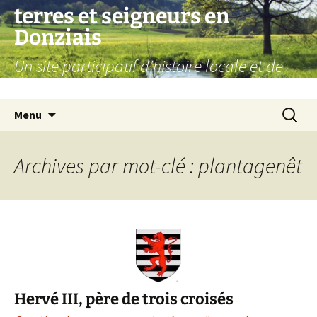
Aller
terres et seigneurs en
au
Donziais
contenu
Un site participatif d'histoire locale et de
généalogie
Recherc
Menu
Archives par mot-clé : plantagenêt
Hervé III, père de trois croisés